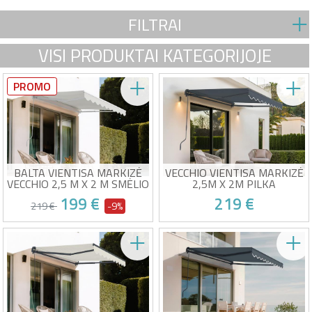
FILTRAI
VISI PRODUKTAI KATEGORIJOJE
PROMO
BALTA VIENTISA MARKIZĖ
VECCHIO VIENTISA MARKIZĖ
VECCHIO 2,5 M X 2 M SMĖLIO
2,5M X 2M PILKA
SPALVOS DROBĖ
199 €
219 €
219 €
-9%
Rankinis monobloko markizė
Rankinis vientisas tentas
Aukštos kokybės smėlio
Aukštos kokybės pilka drobė
spalvos audinys, 320 g/m²
320g/m²
Apsauga nuo UV50+ saulės
UV50+ apsauga nuo saulės
Numatomas pristatymas tarp 17/08 ir
Numatomas pristatymas tarp 17/08 ir
Lengva atidaryti ir uždaryti
Lengva atidaryti ir uždaryti
21/08
21/08