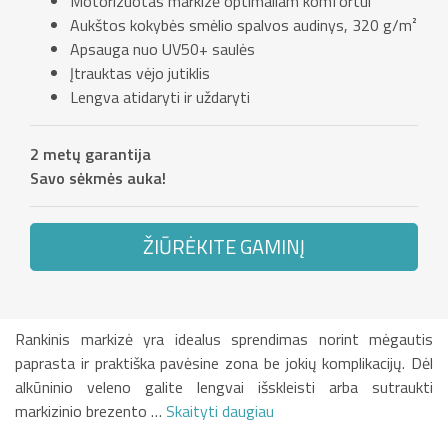
Motorizuotas markizė optimaliam komfortui
Aukštos kokybės smėlio spalvos audinys, 320 g/m²
Apsauga nuo UV50+ saulės
Įtrauktas vėjo jutiklis
Lengva atidaryti ir uždaryti
2 metų garantija
Savo sėkmės auka!
ŽIŪRĖKITE GAMINĮ
Rankinis markizė yra idealus sprendimas norint mėgautis
paprasta ir praktiška pavėsine zona be jokių komplikacijų. Dėl
alkūninio veleno galite lengvai išskleisti arba sutraukti
markizinio brezento …
Skaityti daugiau