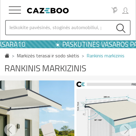
A10
☀️ PASKUTINĖS VASAROS PASIŪL
Markizės terasai ir sodo skėtis
Rankinis markizinis
RANKINIS MARKIZINIS
Previous
Next