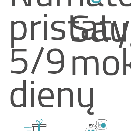
pristat
Sau
5/9
mok
dienų