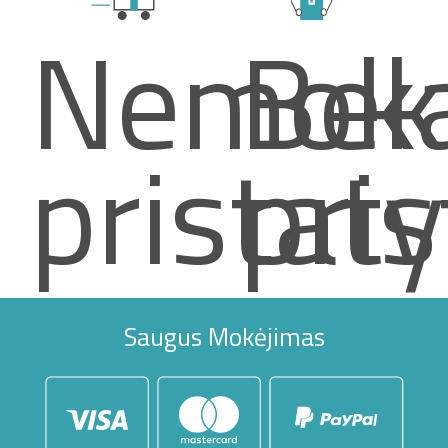
Nemok
Bek
pristat
pri
Saugus Mokėjimas