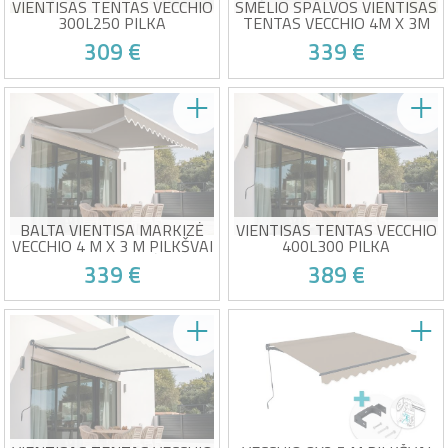
VIENTISAS TENTAS VECCHIO
SMĖLIO SPALVOS VIENTISAS
300L250 PILKA
TENTAS VECCHIO 4M X 3M
309 €
339 €
Rankinis vientisas tentas
Rankinis vientisas tentas
Aukštos kokybės pilka drobė
Aukštos kokybės smėlio
320g/m²
spalvos drobė 320g/m²
UV50+ apsauga nuo saulės
UV50+ apsauga nuo saulės
Savo sėkmės auka!
Savo sėkmės auka!
Lengva atidaryti ir uždaryti
Lengva atidaryti ir uždaryti
BALTA VIENTISA MARKIZĖ
VIENTISAS TENTAS VECCHIO
VECCHIO 4 M X 3 M PILKŠVAI
400L300 PILKA
RUDA DROBĖ
339 €
389 €
Rankinis monobloko markizė
Rankinis vientisas tentas
Aukštos kokybės pilkšvai
Aukštos kokybės pilka drobė
rudas audinys 320 g/m²
320g/m²
Apsauga nuo UV50+ saulės
UV50+ apsauga nuo saulės
Savo sėkmės auka!
Savo sėkmės auka!
Lengva atidaryti ir uždaryti
Lengva atidaryti ir uždaryti