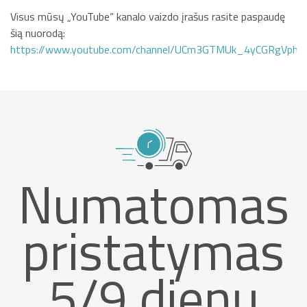
Visus mūsų „YouTube“ kanalo vaizdo įrašus rasite paspaudę
šią nuorodą:
https://www.youtube.com/channel/UCm3GTMUk_4yCGRgVphi
Numatomas
pristatymas
5/9 dienų