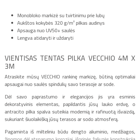
Monobloko markizė su tvirtinimu prie lubų
Aukštos kokybės 320 g/m² pilkas audinys
Apsauga nuo UV50+ saulės
Lengva atidaryti ir uždaryti
VIENTISAS TENTAS PILKA VECCHIO 4M X
3M
Atraskite mūsų VECCHIO rankinę markizę, būtiną optimaliai
apsaugai nuo saulės spindulių savo terasoje ar sode.
Dėl savo paprastumo ir elegancijos jis yra esminis
dekoratyvinis elementas, papildantis jūsų lauko erdvę, o
antracito pilka spalva suteikia modernią ir rafinuotą išvaizdą,
sukuriant šiuolaikišką jūsų terasos ar sodo atmosferą.
Pagaminta iš milteliniu būdu dengto aliuminio, medžiagos,
žinomos dėl atsparumo korozijai, išorinės žaliuzės konstrukcija