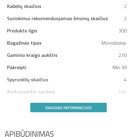
Kabelių skaičius
2
Surinkimui rekomenduojamas žmonių skaičius
2
Produkto ilgis
300
Bagažinės tipas
Monoblokas
Gaminio kraigo aukštis
270
Pakreipti
Min 30
Spyruoklių skaičius
4
Atstumiantis vandenį
Taip
DAUGIAU INFORMACIJOS
APIBŪDINIMAS