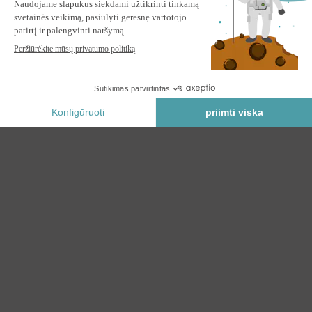
VECCHIO 4x3m pilkas monoblokinis markizė su lubų tvirtinimu
Į KREPŠELĮ
Saugus Mokėjimas