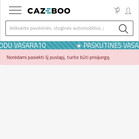
KODU VASARA10
☀️ PASKUTINĖS VASA
Norėdami pasiekti šį puslapį, turite būti prisijungę.