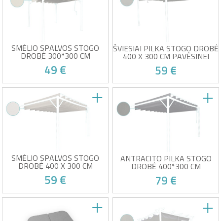
180g/m²
Medžiaga: poliesteris
Savo sėkmės auka!
Savo sėkmės auka!
Spalva: šviesiai pilka
180g/m²
UV50+ apsauga nuo saulės ir
Smėlio spalvos
vandenį atstumianti
Spalvos atsparumas ES 5
klasė ir vandeniui atsparus
SMĖLIO SPALVOS STOGO
ŠVIESIAI PILKA STOGO DROBĖ
DROBĖ 300*300 CM
400 X 300 CM PAVĖSINEI
PAVĖSINEI BAHIA
NOOSA
49 €
59 €
BAHIA Bioclimatic Pergola
NOOSA Pergola stogo drobė
stogo drobė
Plotis 4 m Gylis: 3 m
Plotis 3 m Gylis: 3 m
Medžiaga: poliesteris
Medžiaga: poliesteris
180g/m²
Savo sėkmės auka!
Savo sėkmės auka!
180g/m²
Spalva: šviesiai pilka
Smėlio spalvos
Spalvos atsparumas ES 5
Spalvos atsparumas ES 5
klasė ir vandeniui atsparus
klasė ir vandeniui atsparus
SMĖLIO SPALVOS STOGO
ANTRACITO PILKA STOGO
DROBĖ 400 X 300 CM
DROBĖ 400*300 CM
PAVĖSINEI BAHIA
PAVĖSINEI BAHIA
59 €
79 €
BAHIA Bioclimatic Pergola
BAHIA Bioclimatic Pergola
stogo drobė
stogo drobė
Plotis 4 m Gylis: 3 m
Plotis 4 m Gylis: 3 m
Medžiaga: poliesteris
Medžiaga: poliesteris