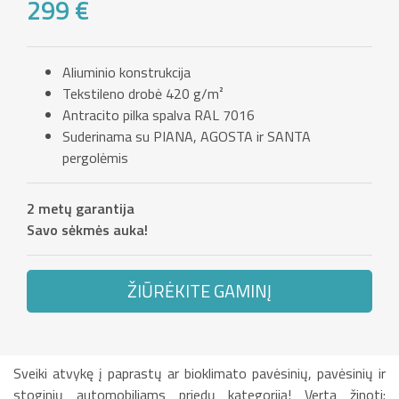
299 €
Aliuminio konstrukcija
Tekstileno drobė 420 g/m²
Antracito pilka spalva RAL 7016
Suderinama su PIANA, AGOSTA ir SANTA
pergolėmis
2 metų garantija
Savo sėkmės auka!
ŽIŪRĖKITE GAMINĮ
Sveiki atvykę į paprastų ar bioklimato pavėsinių, pavėsinių ir
stoginių automobiliams priedų kategoriją! Verta žinoti: