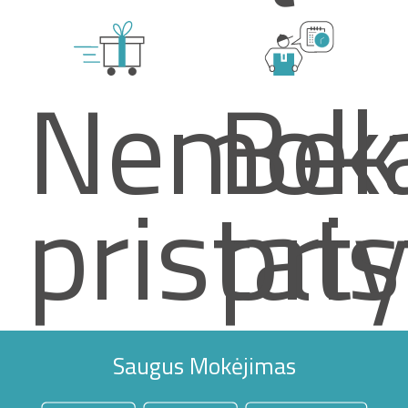
Nemok
Bek
pristat
pri
Saugus Mokėjimas