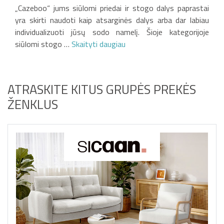
Suderinama su PIANA,
Šoninė privatumo uždanga
„Cazeboo“ jums siūlomi priedai ir stogo dalys paprastai
AGOSTA ir SANTA pergolėmis
papildomam privatumui
Visiškai uždaro vieną pusę iki
yra skirti naudoti kaip atsarginės dalys arba dar labiau
3 m
individualizuoti jūsų sodo namelį. Šioje kategorijoje
siūlomi stogo …
Skaityti daugiau
ATRASKITE KITUS GRUPĖS PREKĖS
ŽENKLUS