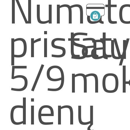
Numat
pristat
Sau
5/9
mok
dienų