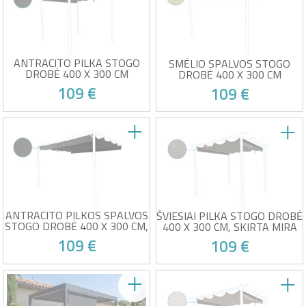
Savo sėkmės auka!
180g/m²
spindulių
Spalva: anglies pilka
Lengvas montavimas su
Spalvos atsparumas ES 5
pridedamais varžtais
klasė ir vandeniui atsparus
Suderinamas tik su
motorizuota markize
ANTRACITO PILKA STOGO
SMĖLIO SPALVOS STOGO
DROBĖ 400 X 300 CM
DROBĖ 400 X 300 CM
PAVĖSINEI MIRA
PAVĖSINEI NOOSA
109 €
109 €
Pergolos pavėsinės stogo
NOOSA Pergola stogo drobė
drobė MIRA
Plotis 4 m Gylis: 3 m
Plotis 4 m Gylis: 3 m
Medžiaga: poliesteris
Medžiaga: poliesteris
180g/m²
Savo sėkmės auka!
Savo sėkmės auka!
180g/m²
Smėlio spalvos
Spalva: anglies pilka
EU 5 klasės atsparumas
Spalvos atsparumas ES 5
spalvoms ir atsparus
klasė ir vandeniui atsparus
vandeniui
ANTRACITO PILKOS SPALVOS
ŠVIESIAI PILKA STOGO DROBĖ
STOGO DROBĖ 400 X 300 CM,
400 X 300 CM, SKIRTA MIRA
SKIRTA NOOSA PAVĖSINEI
PAVĖSINEI
109 €
109 €
NOOSA Pergola stogo drobė
Pergolos pavėsinės stogo
Plotis 4 m Gylis: 3 m
drobė MIRA
Medžiaga: poliesteris
Plotis 4 m Gylis: 3 m
180g/m²
Medžiaga: poliesteris
Savo sėkmės auka!
Savo sėkmės auka!