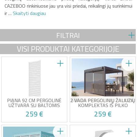
CAZEBOO rinkiniuose jau yra visi priedai, reikalingi jų surinkimui
ir …
Skaityti daugiau
FILTRAI
VISI PRODUKTAI KATEGORIJOJE
PIANA 92 CM PERGOLINĖ
2 VADA PERGOLINIŲ ŽALIUZIŲ
UŽTVARA SU BALTOMIS
KOMPLEKTAS IŠ PILKO
ALIUMINIO ŽALIUZĖMIS -
ALIUMINIO (RAL 7016) -
259 €
259 €
VENTO
AUKŠTIS 250 X PLOTIS 135
CM
Suderinamas tik su „Piana“
Aliuminio konstrukcija
pergole
Tekstileno drobė 420 g/m²
Nenuimamos aliuminio
Antracito pilka spalva RAL