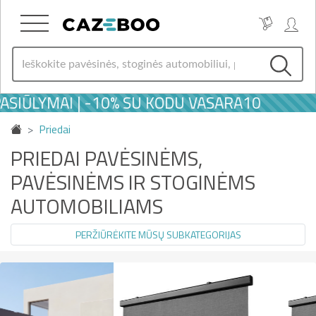
LYMAI | -10% SU KODU VASARA10
☀️ 
Priedai
PRIEDAI PAVĖSINĖMS,
PAVĖSINĖMS IR STOGINĖMS
AUTOMOBILIAMS
PERŽIŪRĖKITE MŪSŲ SUBKATEGORIJAS