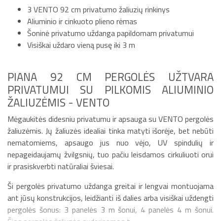
3 VENTO 92 cm privatumo žaliuzių rinkinys
Aliuminio ir cinkuoto plieno rėmas
Šoninė privatumo uždanga papildomam privatumui
Visiškai uždaro vieną pusę iki 3 m
PIANA 92 CM PERGOLĖS UŽTVARA
PRIVATUMUI SU PILKOMIS ALIUMINIO
ŽALIUZĖMIS - VENTO
Mėgaukitės didesniu privatumu ir apsauga su VENTO pergolės
žaliuzėmis. Jų žaliuzės idealiai tinka matyti išorėje, bet nebūti
nematomiems, apsaugo jus nuo vėjo, UV spindulių ir
nepageidaujamų žvilgsnių, tuo pačiu leisdamos cirkuliuoti orui
ir prasiskverbti natūraliai šviesai.
Ši pergolės privatumo uždanga greitai ir lengvai montuojama
ant jūsų konstrukcijos, leidžianti iš dalies arba visiškai uždengti
pergolės šonus: 3 panelės 3 m šonui, 4 panelės 4 m šonui.