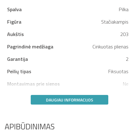
Spalva
Pilka
Figūra
Stačiakampis
Aukštis
203
Pagrindinė medžiaga
Cinkuotas plienas
Garantija
2
Peilių tipas
Fiksuotas
Montavimas prie sienos
Ne
DAUGIAU INFORMACIJOS
APIBŪDINIMAS