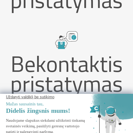
Bekontaktis
pristatymas
3 VENTO pergolės užtvarų rinkinys, 92 cm, pilkos aliuminio
žaliuzės - PIANA bioklimatinei pergolei
ĮSPĖKITE MANE