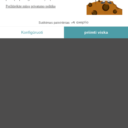
Praneškite man, kai ši prekė vėl bus sandėlyje.
Saugus Mokėjimas
KATEGORIJOS