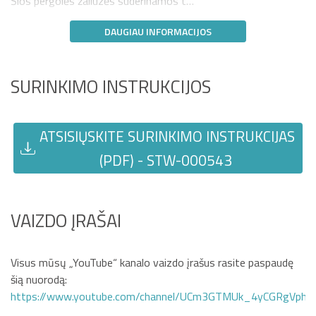
Šios pergolės žaliuzės suderinamos t…
DAUGIAU INFORMACIJOS
SURINKIMO INSTRUKCIJOS
ATSISIŲSKITE SURINKIMO INSTRUKCIJAS
(PDF) - STW-000543
VAIZDO ĮRAŠAI
Visus mūsų „YouTube“ kanalo vaizdo įrašus rasite paspaudę
šią nuorodą:
https://www.youtube.com/channel/UCm3GTMUk_4yCGRgVphi