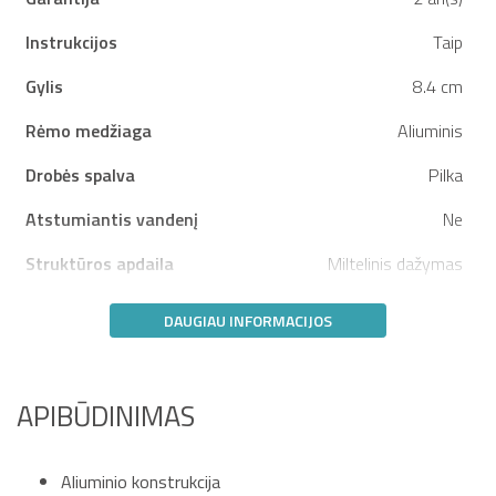
Instrukcijos
Taip
Gylis
8.4 cm
Rėmo medžiaga
Aliuminis
Drobės spalva
Pilka
Atstumiantis vandenį
Ne
Struktūros apdaila
Miltelinis dažymas
DAUGIAU INFORMACIJOS
APIBŪDINIMAS
Aliuminio konstrukcija