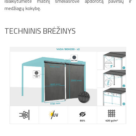
išlaikytumėte matinį smėliasrove apdorotą paviršių ir
medžiagų kokybę.
TECHNINIS BRĖŽINYS