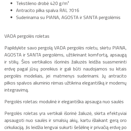
Tekstileno drobė 420 g/m²
Antracito pilka spalva RAL 7016
Suderinama su PIANA, AGOSTA ir SANTA pergolėmis
VADA pergolės roletas
Papildykite savo pergolą VADA pergolės roletu, skirtu PIANA,
AGOSTA ir SANTA pergolėms, užtikrinant komfortą, apsaugą
ir stilių. Šios vertikalios išorinės žaliuzės leidžia suasmeninti
erdvę pagal jūsų poreikius ir gali būti naudojamos su kitais
pergolės modeliais, jei matmenys suderinami. Jų antracito
pilkos spalvos aliuminio rėmas užtikrina elegantišką ir modernų
integravimą.
Pergolės roletas: modulinė ir elegantiška apsauga nuo saulės
Pergolės roletas yra vertikali išorinė žaliuzė, skirta efektyviai
apsaugoti nuo saulės ir smalsių akių, kartu išlaikant gerą oro
cirkuliaciją. Jis leidžia lengvai sukurti šešėlinę ir privačią erdvę po