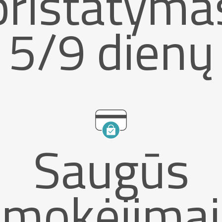
pristatyma
5/9 dienų
Saugūs
mokėjimai