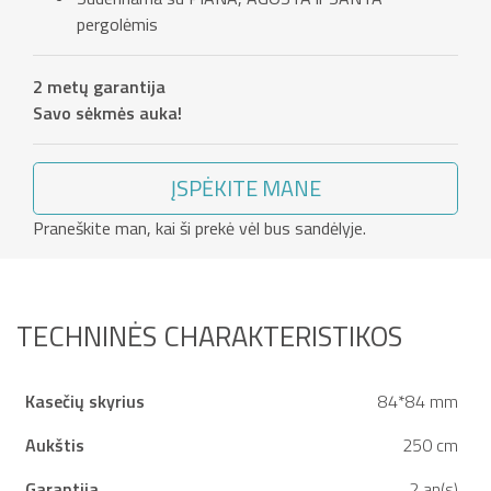
pergolėmis
2 metų garantija
Savo sėkmės auka!
ĮSPĖKITE MANE
Praneškite man, kai ši prekė vėl bus sandėlyje.
TECHNINĖS CHARAKTERISTIKOS
Kasečių skyrius
84*84 mm
Aukštis
250 cm
Garantija
2 an(s)