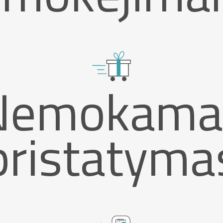
Nemokama
pristatyma