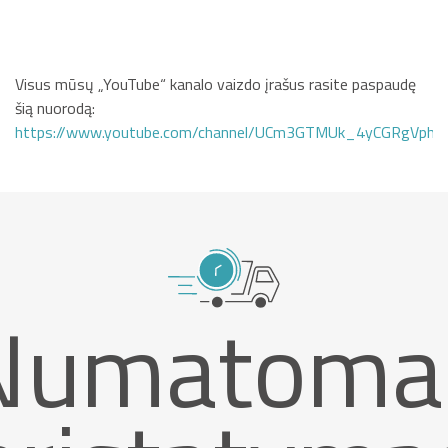
Visus mūsų „YouTube“ kanalo vaizdo įrašus rasite paspaudę
šią nuorodą:
https://www.youtube.com/channel/UCm3GTMUk_4yCGRgVphi
Numatoma