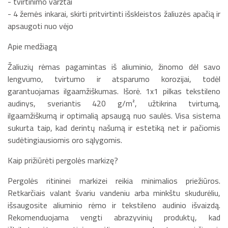
- tvirtinimo varžtai
- 4 žemės inkarai, skirti pritvirtinti išskleistos žaliuzės apačią ir
apsaugoti nuo vėjo
Apie medžiagą
Žaliuzių rėmas pagamintas iš aliuminio, žinomo dėl savo
lengvumo, tvirtumo ir atsparumo korozijai, todėl
garantuojamas ilgaamžiškumas. Išorė. 1x1 pilkas tekstileno
audinys, sveriantis 420 g/m², užtikrina tvirtumą,
ilgaamžiškumą ir optimalią apsaugą nuo saulės. Visa sistema
sukurta taip, kad derintų našumą ir estetiką net ir pačiomis
sudėtingiausiomis oro sąlygomis.
Kaip prižiūrėti pergolės markizę?
Pergolės ritininei markizei reikia minimalios priežiūros.
Retkarčiais valant švariu vandeniu arba minkštu skudurėliu,
išsaugosite aliuminio rėmo ir tekstileno audinio išvaizdą.
Rekomenduojama vengti abrazyvinių produktų, kad