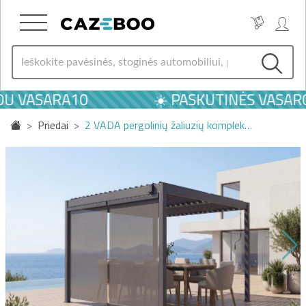
U VASARA10
☀️ PASKUTINĖS VASAROS
Priedai
2 VADA pergolinių žaliuzių komplek…