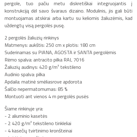
pergole, tuo pačiu metu diskretiškai integruojantis į
konstrukciją dėl savo švaraus dizaino. Modulinis, jis gali būti
montuojamas atskirai arba kartu su keliomis žaliuzėmis, kad
uždengtų visą pergolės pusę.
2 pergolės žaliuzių rinkinys
Matmenys: aukštis: 250 cm x plotis: 180 cm
Suderinamas su PIANA, AGOSTA ir SANTA pergolėmis
Rėmo spalva: antracito pilka RAL 7016
Žaliuzių audinys: 420 g/m² tekstileno
Audinio spalva: pilka
Apdaila: matinė smėliasrove apdorota
Šalčio nepermatomumas: 85 %
Montuoti ant vienos 4 m pergolės pusės
Šiame rinkinyje yra:
- 2 aliuminio kasetės
- 2 420 g/m² tekstileno tinkleliai
- 4 kasečių tvirtinimo kronšteinai