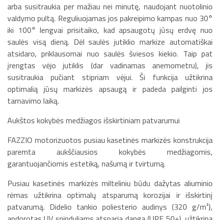
arba susitraukia per mažiau nei minutę, naudojant nuotolinio
valdymo pultą. Reguliuojamas jos pakreipimo kampas nuo 30°
iki 100° lengvai prisitaiko, kad apsaugotų jūsų erdvę nuo
saulės visą dieną. Dėl saulės jutiklio markize automatiškai
atsidaro, priklausomai nuo saulės šviesos kiekio. Taip pat
įrengtas vėjo jutiklis (dar vadinamas anemometru), jis
susitraukia pučiant stipriam vėjui. Ši funkcija užtikrina
optimalią jūsų markizės apsaugą ir padeda pailginti jos
tarnavimo laiką.
Aukštos kokybės medžiagos išskirtiniam patvarumui
FAZZIO motorizuotos pusiau kasetinės markizės konstrukcija
paremta aukščiausios kokybės medžiagomis,
garantuojančiomis estetiką, našumą ir tvirtumą.
Pusiau kasetinės markizės milteliniu būdu dažytas aliuminio
rėmas užtikrina optimalų atsparumą korozijai ir išskirtinį
patvarumą. Didelio tankio poliesterio audinys (320 g/m²),
apdorotas UV spinduliams atsparia danga (UPF 50+), užtikrina