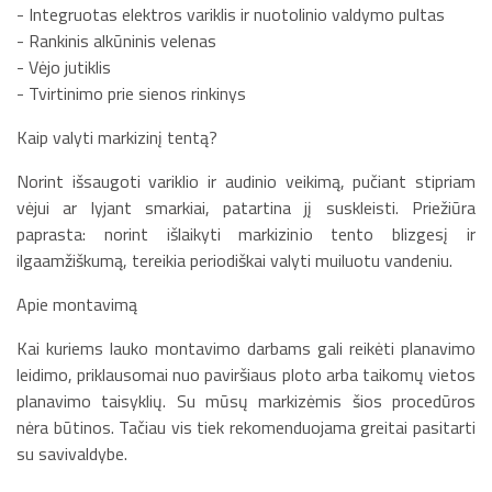
- Integruotas elektros variklis ir nuotolinio valdymo pultas
- Rankinis alkūninis velenas
- Vėjo jutiklis
- Tvirtinimo prie sienos rinkinys
Kaip valyti markizinį tentą?
Norint išsaugoti variklio ir audinio veikimą, pučiant stipriam
vėjui ar lyjant smarkiai, patartina jį suskleisti. Priežiūra
paprasta: norint išlaikyti markizinio tento blizgesį ir
ilgaamžiškumą, tereikia periodiškai valyti muiluotu vandeniu.
Apie montavimą
Kai kuriems lauko montavimo darbams gali reikėti planavimo
leidimo, priklausomai nuo paviršiaus ploto arba taikomų vietos
planavimo taisyklių. Su mūsų markizėmis šios procedūros
nėra būtinos. Tačiau vis tiek rekomenduojama greitai pasitarti
su savivaldybe.