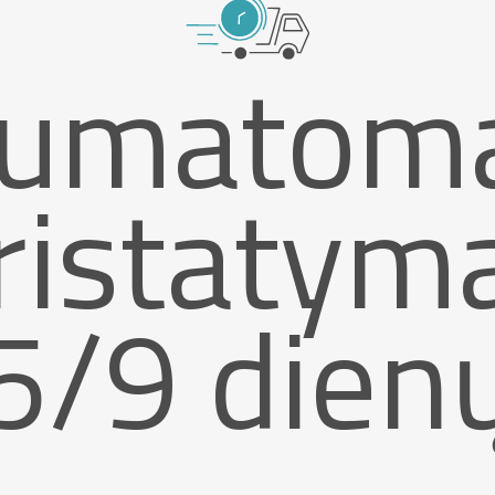
umatom
ristatym
5/9 dien