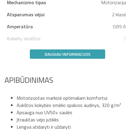
Mechanizmo tipas
Motorizacija
Atsparumas vėjui
2 klasė
Amperatūra
0.89 A
Kabelių skaičius
2
DAUGIAU INFORMACIJOS
APIBŪDINIMAS
Motorizuotas markizė optimaliam komfortui
Aukštos kokybės smėlio spalvos audinys, 320 g/m²
Apsauga nuo UV50+ saulės
Įtrauktas vėjo jutiklis
Lengva atidaryti ir uždaryti