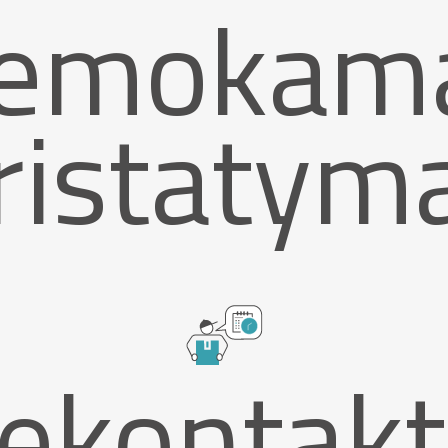
emokam
ristatym
ekontakt