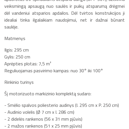
veiksmingą apsaugą nuo saulės ir puikų atsparumą drėgmei
dėl vandeniui atsparios apdailos. Dėl tvirtos konstrukcijos ji
idealiai tinka ilgalaikiam naudojimui, net ir dažnai būnant
saulėje.
Matmenys
Ilgis: 295 cm
Gylis: 250 cm
Aprėpties plotas: 7,5 m²
Reguliuojamas pasvirimo kampas: nuo 30° iki 100°
Rinkinio turinys
Šį motorizuoto markizinio komplektą sudaro:
- Smėlio spalvos poliesterio audinys (I. 295 cm x P. 250 cm)
- Audinio volelis (Ø 7 cm x I. 286 cm)
- 2 didelės rankenos (56 x 31 mm pjūvis)
- 2 mažos rankenos (51 x 25 mm pjūvis)