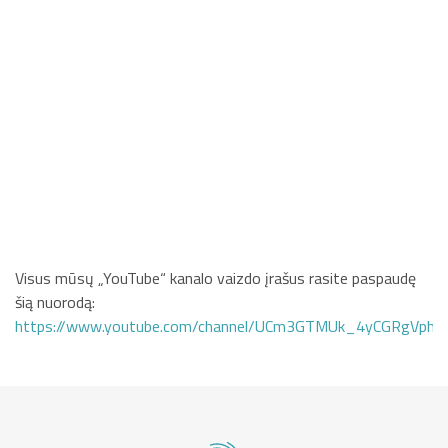
Visus mūsų „YouTube“ kanalo vaizdo įrašus rasite paspaudę
šią nuorodą:
https://www.youtube.com/channel/UCm3GTMUk_4yCGRgVphi