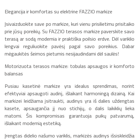
Elegancija ir komfortas su elektrine FAZZIO markize
Įsivaizduokite save po markize, kuri vienu prisilietimu prisitaiko
prie jūsų poreikių. Su FAZZIO terasos markize paverskite savo
terasą ar sodą modernia ir praktiška poilsio erdve. Dėl variklio
lengvai reguliuokite pavėsį pagal savo poreikius. Dabar
mėgaukitės šeimos pietumis nesijaudindami dėl saulės!
Motorizuota terasos markize: tobulas apsaugos ir komforto
balansas
Pusiau kasetinė markize yra idealus sprendimas, norint
efektyviai apsaugoti audinį, išlaikant harmoningą dizainą. Kai
markizei leidžiama įsitraukti, audinys yra iš dalies uždengtas
kasete, apsaugančia jį nuo stichijų, o dalis laikiklių lieka
matomi. Šis kompromisas garantuoja puikų patvarumą,
išlaikant modernią estetiką.
Įrengtas didelio našumo variklis, markizės audinys išsiskleidžia