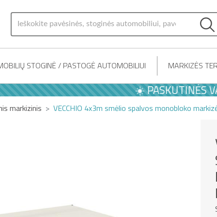
OBILIŲ STOGINĖ / PASTOGĖ AUTOMOBILIUI
MARKIZĖS TER
☀️ PASKUTINĖS VASAR
nis markizinis
VECCHIO 4x3m smėlio spalvos monobloko markizė s