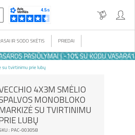
ASAI IR SODO SKĖTIS
PRIEDAI
OS PASIŪLYMAI | -10% SU KODU VASARA10
u tvirtinimu prie lubų
VECCHIO 4X3M SMĖLIO
SPALVOS MONOBLOKO
MARKIZĖ SU TVIRTINIMU
PRIE LUBŲ
SKU : PAC-003058