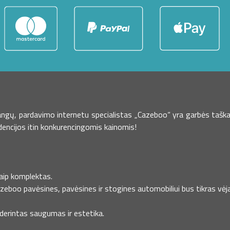
dangų, pardavimo internetu specialistas „Cazeboo“ yra garbės taška
dencijos itin konkurencingomis kainomis!
kaip komplektas.
azeboo pavėsines, pavėsines ir stogines automobiliui bus tikras vėja
uderintas saugumas ir estetika.