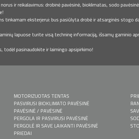
norus ir reikalavimus: drobinė pavėsinė, bioklimatas, sodo pavėsinė ,
e!
ms tinkamam eksterjerui: bus pasiūlyta drobė ir atsarginės stogo da
minių lapuose turite visą techninę informaciją, išsamų gaminio apra
todėl pasinaudokite ir laimingo apsipirkimo!
MOTORIZUOTAS TENTAS
PRI
PASVIRUSI BIOKLIMATO PAVĖSINĖ
RAN
PAVĖSINĖ / PAVĖSINĖ
SAV
PERGOLA IR PASVIRUSI PAVĖSINĖ
SOD
PERGOLĖ IR SAVE LAIKANTI PAVĖSINĖ
ST
PRIEDAI