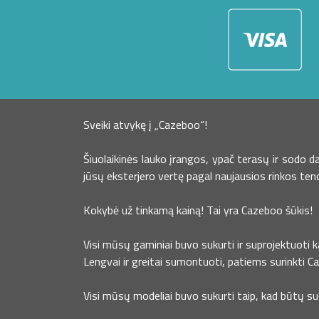
Sveiki atvykę į „Cazeboo“!
Šiuolaikinės lauko įrangos, ypač terasų ir sodo 
jūsų eksterjero vertę pagal naujausios rinkos ten
Kokybė už tinkamą kainą! Tai yra Cazeboo šūkis!
Visi mūsų gaminiai buvo sukurti ir suprojektuoti 
Lengvai ir greitai sumontuoti, patiems surinkti C
Visi mūsų modeliai buvo sukurti taip, kad būtų s