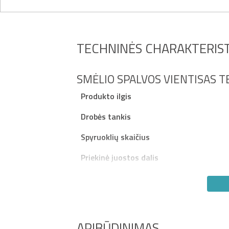
TECHNINĖS CHARAKTERIST
SMĖLIO SPALVOS VIENTISAS T
Produkto ilgis
Drobės tankis
Spyruoklių skaičius
Priekinė juostos dalis
APIBŪDINIMAS