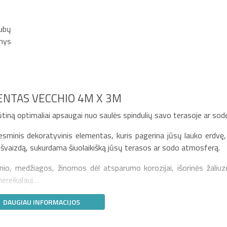
lubų
inys
ENTAS VECCHIO 4M X 3M
iną optimaliai apsaugai nuo saulės spindulių savo terasoje ar sod
esminis dekoratyvinis elementas, kuris pagerina jūsų lauko erdvę,
 išvaizdą, sukurdama šiuolaikišką jūsų terasos ar sodo atmosferą.
nio, medžiagos, žinomos dėl atsparumo korozijai, išorinės žaliuz
nereikalauj…
DAUGIAU INFORMACIJOS