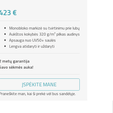
423 €
Monobloko markizė su tvirtinimu prie lubų
Aukštos kokybės 320 g/m² pilkas audinys
Apsauga nuo UV50+ saulės
Lengva atidaryti ir uždaryti
2 metų garantija
Savo sėkmės auka!
ĮSPĖKITE MANE
Praneškite man, kai ši prekė vėl bus sandėlyje.