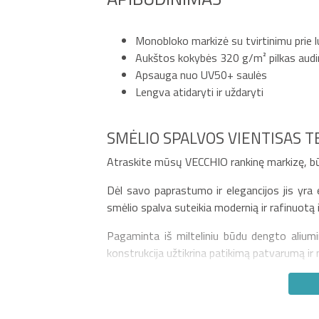
Monobloko markizė su tvirtinimu prie 
Aukštos kokybės 320 g/m² pilkas aud
Apsauga nuo UV50+ saulės
Lengva atidaryti ir uždaryti
SMĖLIO SPALVOS VIENTISAS T
Atraskite mūsų VECCHIO rankinę markizę, būt
Dėl savo paprastumo ir elegancijos jis yra 
smėlio spalva suteikia modernią ir rafinuotą
Pagaminta iš milteliniu būdu dengto aliumi
konstrukcija užtikrina patikimą patvarumą ir 