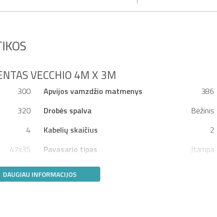
IKOS
ENTAS VECCHIO 4M X 3M
300
Apvijos vamzdžio matmenys
386
320
Drobės spalva
Bėžinis
4
Kabelių skaičius
2
47x35
Pavasario tipas
Įtampa
DAUGIAU INFORMACIJOS