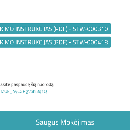
KIMO INSTRUKCIJAS (PDF) - STW-000310
KIMO INSTRUKCIJAS (PDF) - STW-000418
asite paspaudę šią nuorodą:
GTMUk_4yCGRgVphi3q1Q
Saugus Mokėjimas