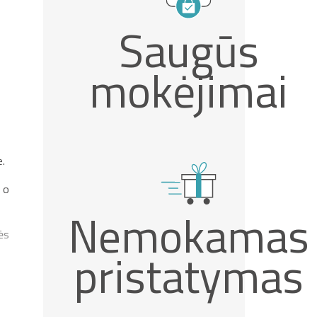
Saugūs
mokėjimai
e.
 o
Nemokamas
ės
pristatymas