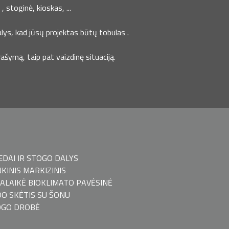
 stoginė, kioskas, ...
lys, kad jūsų projektas būtų tobulas .
šymą, taip pat vaizdinę situaciją.
EDAI IR STOGO DALYS
KINIS MARKIZINIS
ALAIKĖ BIOKLIMATO PAVĖSINĖ
O SKĖTIS SU ŠONU
OGO DROBĖ