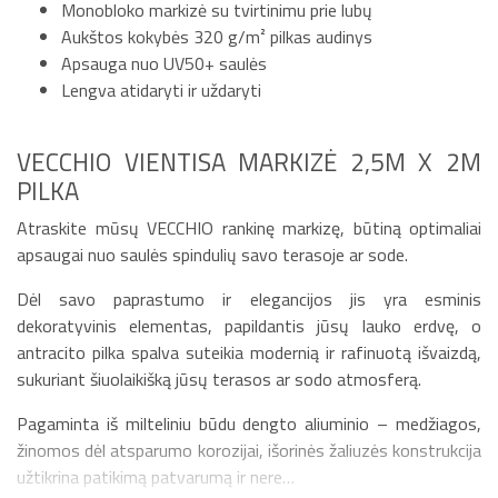
Monobloko markizė su tvirtinimu prie lubų
Aukštos kokybės 320 g/m² pilkas audinys
Apsauga nuo UV50+ saulės
Lengva atidaryti ir uždaryti
VECCHIO VIENTISA MARKIZĖ 2,5M X 2M
PILKA
Atraskite mūsų VECCHIO rankinę markizę, būtiną optimaliai
apsaugai nuo saulės spindulių savo terasoje ar sode.
Dėl savo paprastumo ir elegancijos jis yra esminis
dekoratyvinis elementas, papildantis jūsų lauko erdvę, o
antracito pilka spalva suteikia modernią ir rafinuotą išvaizdą,
sukuriant šiuolaikišką jūsų terasos ar sodo atmosferą.
Pagaminta iš milteliniu būdu dengto aliuminio – medžiagos,
žinomos dėl atsparumo korozijai, išorinės žaliuzės konstrukcija
užtikrina patikimą patvarumą ir nere…