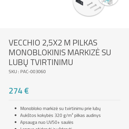
VECCHIO 2,5X2 M PILKAS
MONOBLOKINIS MARKIZĖ SU
LUBŲ TVIRTINIMU
SKU : PAC-003060
274 €
Monobloko markizė su tvirtinimu prie lubų
Aukštos kokybės 320 g/m² pilkas audinys
Apsauga nuo UV50+ saulės