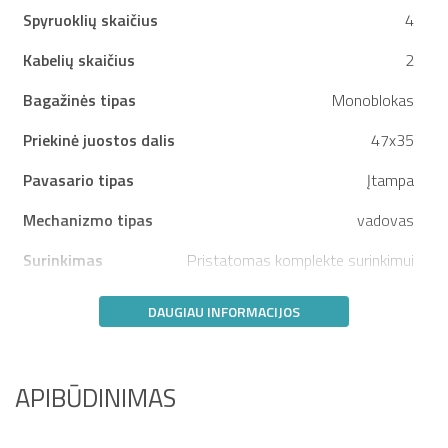
Spyruoklių skaičius
4
Kabelių skaičius
2
Bagažinės tipas
Monoblokas
Priekinė juostos dalis
47x35
Pavasario tipas
Įtampa
Mechanizmo tipas
vadovas
Surinkimas
Pristatomas komplekte surinkimui
DAUGIAU INFORMACIJOS
APIBŪDINIMAS