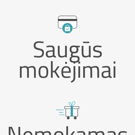
Saugūs
mokėjimai
Nemokamas