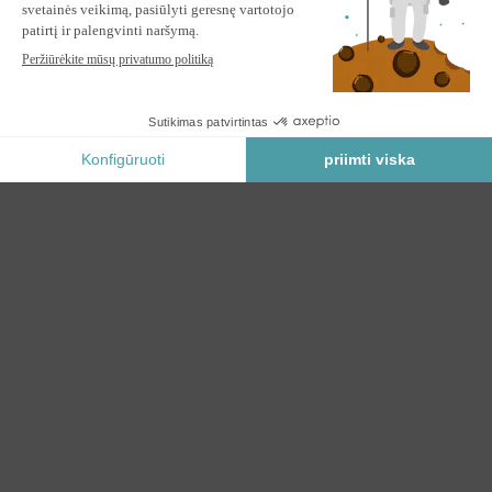
VECCHIO 2,5x2 m pilkas monoblokinis markizė su lubų
tvirtinimu
Į KREPŠELĮ
Saugus Mokėjimas