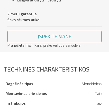
Lengva atidaryti ir uždaryti
2 metų garantija
Savo sėkmės auka!
ĮSPĖKITE MANE
Praneškite man, kai ši prekė vėl bus sandėlyje.
TECHNINĖS CHARAKTERISTIKOS
Bagažinės tipas
Monoblokas
Montavimas prie sienos
Taip
Instrukcijos
Taip