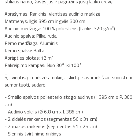
stiliaus namo, žavės jus ir pagražins jūsų lauko erdvę.
Aprašymas: Rankinis, vientisas audinio markizė
Matmenys: Ilgis 395 cm ir gylis 300 cm
Audinio medžiaga: 100 % poliesteris (tankis 320 g/m²)
Audinio spalva: Pilkai ruda
Rėmo medžiaga: Aliuminis
Rėmo spalva: Balta
Aprėpties plotas: 12 m²
Pakreipimo kampas: Nuo 30° iki 100°
Šį vientisą markizės rinkinį, skirtą savarankiškai surinkti ir
sumontuoti, sudaro:
- Smėlio spalvos poliesterio stogo audinys (I. 395 cm x P. 300
cm)
- Audinio volelis (Ø 6,8 cm x I. 386 cm)
- 2 didelės rankenos (segmentas 56 x 31 cm)
- 2 mažos rankenos (segmentas 51 x 25 cm)
- Sieninis tvirtinimo rinkinys