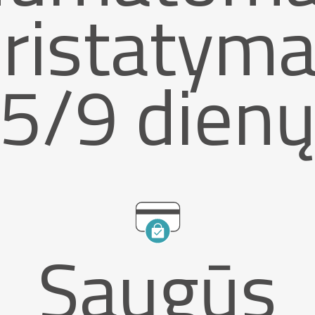
ristatym
5/9 dien
Saugūs