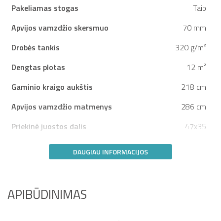
Pakeliamas stogas
Taip
Apvijos vamzdžio skersmuo
70 mm
Drobės tankis
320 g/m²
Dengtas plotas
12 m²
Gaminio kraigo aukštis
218 cm
Apvijos vamzdžio matmenys
286 cm
Priekinė juostos dalis
47x35
DAUGIAU INFORMACIJOS
APIBŪDINIMAS