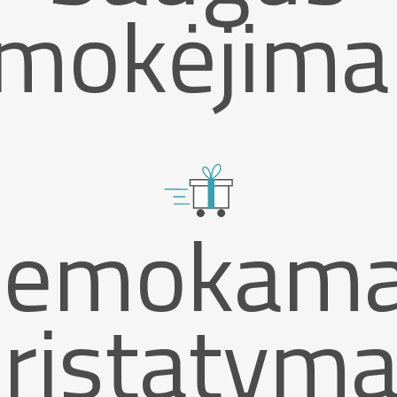
mokėjima
emokam
ristatym