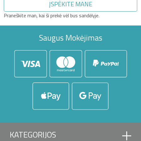
ĮSPĖKITE MANE
Praneškite man, kai ši prekė vėl bus sandėlyje.
Saugus Mokėjimas
KATEGORIJOS