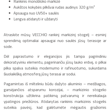
Rankinis monobloko markizė
Aukštos kokybės pilkšvai rudas audinys 320 g/m²
Apsauga nuo UV50+ saulės
Lengva atidaryti ir uždaryti
Atraskite mūsų VECCHIO rankinį markizinį stogelį – esminį
sprendimą optimaliai apsaugai nuo saulės jūsų terasoje ar
sode.
Dėl paprastumo ir elegancijos jis tampa pagrindiniu
dekoratyviniu elementu, pagerinančiu jūsų lauko erdvę, o pilkai
pilka spalva suteikia modernumo ir rafinuotumo, sukurdama
šiuolaikišką atmosferą jūsų terasai ar sodui.
Pagamintas iš milteliniu būdu dažyto aliuminio – medžiagos,
garsėjančios atsparumu korozijai, – markizinio stogelio
konstrukcija užtikrina patikimą patvarumą ir nereikalauja
ypatingos priežiūros. Atidarytas rankinis markizinis stogelis
suteikia pavėsį, kad galėtumėte mėgautis gražiomis