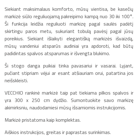
Siekiant maksimalaus komforto, mūsų vientisa, be kasečių
markizė siūlo reguliuojamą pakreipimo kampą nuo 30 iki 100°.
Ši funkcija leidžia reguliuoti markizę pagal saulės padėtį
skirtingu paros metu, sukuriant tobulą pavėsį pagal jūsų
poreikius. Siekiant išlaikyti elegantišką markizės išvaizdą,
mūsų vandeniui atsparūs audiniai yra apdoroti, kad būtų
padidintas spalvos atsparumas ir išvengta blukimo.
Ši stogo danga puikiai tinka pavasariui ir vasarai. Lyjant,
pučiant stipriam vėjui ar esant atšiauriam orui, patartina jos
neišskleisti.
VECCHIO rankinė markizė taip pat tiekiama pilkos spalvos ir
yra 300 x 250 cm dydžio. Sumontuokite savo markizę
akimirksniu, naudodamiesi mūsų išsamiomis instrukcijomis.
Markizė pristatoma kaip komplektas.
Aiškios instrukcijos, greitas ir paprastas surinkimas.