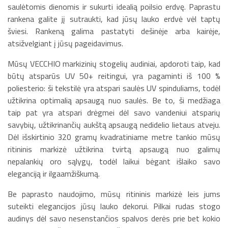
saulėtomis dienomis ir sukurti idealią poilsio erdvę. Paprastu
rankena galite jį sutraukti, kad jūsų lauko erdvė vėl taptų
šviesi. Rankeną galima pastatyti dešinėje arba kairėje,
atsižvelgiant į jūsų pageidavimus.
Mūsų VECCHIO markizinių stogelių audiniai, apdoroti taip, kad
būtų atsparūs UV 50+ reitingui, yra pagaminti iš 100 %
poliesterio: ši tekstilė yra atspari saulės UV spinduliams, todėl
užtikrina optimalią apsaugą nuo saulės. Be to, ši medžiaga
taip pat yra atspari drėgmei dėl savo vandeniui atsparių
savybių, užtikrinančių aukštą apsaugą nedidelio lietaus atveju.
Dėl išskirtinio 320 gramų kvadratiniame metre tankio mūsų
ritininis markizė užtikrina tvirtą apsaugą nuo galimų
nepalankių oro sąlygų, todėl laikui bėgant išlaiko savo
eleganciją ir ilgaamžiškumą.
Be paprasto naudojimo, mūsų ritininis markizė leis jums
suteikti elegancijos jūsų lauko dekorui. Pilkai rudas stogo
audinys dėl savo nesenstančios spalvos derės prie bet kokio