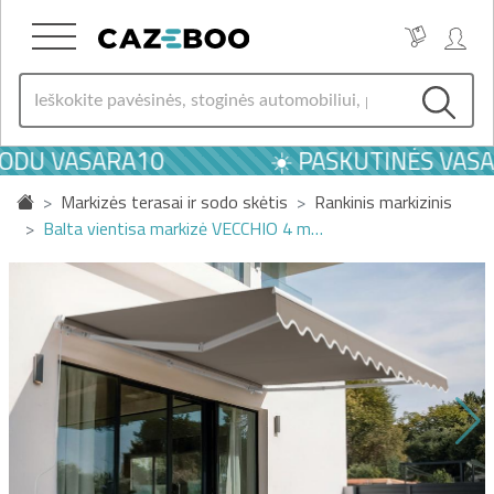
ODU VASARA10
☀️ PASKUTINĖS VASAR
Markizės terasai ir sodo skėtis
Rankinis markizinis
Balta vientisa markizė VECCHIO 4 m…