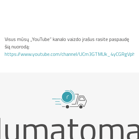
Visus mūsų „YouTube“ kanalo vaizdo įrašus rasite paspaudę
šią nuorodą:
https://www.youtube.com/channel/UCm3GTMUk_4yCGRgVphi
umatoma