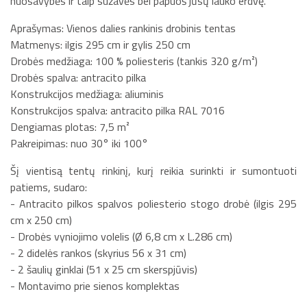
nuosavybės ir taip sužavės bei papuoš jūsų lauko erdvę.
Aprašymas: Vienos dalies rankinis drobinis tentas
Matmenys: ilgis 295 cm ir gylis 250 cm
Drobės medžiaga: 100 % poliesteris (tankis 320 g/m²)
Drobės spalva: antracito pilka
Konstrukcijos medžiaga: aliuminis
Konstrukcijos spalva: antracito pilka RAL 7016
Dengiamas plotas: 7,5 m²
Pakreipimas: nuo 30° iki 100°
Šį vientisą tentų rinkinį, kurį reikia surinkti ir sumontuoti
patiems, sudaro:
- Antracito pilkos spalvos poliesterio stogo drobė (ilgis 295
cm x 250 cm)
- Drobės vyniojimo volelis (Ø 6,8 cm x L.286 cm)
- 2 didelės rankos (skyrius 56 x 31 cm)
- 2 šaulių ginklai (51 x 25 cm skerspjūvis)
- Montavimo prie sienos komplektas