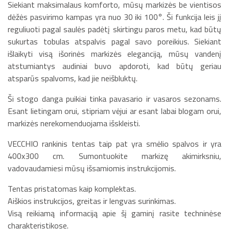
Siekiant maksimalaus komforto, mūsų markizės be vientisos
dėžės pasvirimo kampas yra nuo 30 iki 100°. Ši funkcija leis jį
reguliuoti pagal saulės padėtį skirtingu paros metu, kad būtų
sukurtas tobulas atspalvis pagal savo poreikius. Siekiant
išlaikyti visą išorinės markizės eleganciją, mūsų vandenį
atstumiantys audiniai buvo apdoroti, kad būtų geriau
atsparūs spalvoms, kad jie neišbluktų.
Ši stogo danga puikiai tinka pavasario ir vasaros sezonams.
Esant lietingam orui, stipriam vėjui ar esant labai blogam orui,
markizės nerekomenduojama išskleisti.
VECCHIO rankinis tentas taip pat yra smėlio spalvos ir yra
400x300 cm. Sumontuokite markizę akimirksniu,
vadovaudamiesi mūsų išsamiomis instrukcijomis.
Tentas pristatomas kaip komplektas.
Aiškios instrukcijos, greitas ir lengvas surinkimas.
Visą reikiamą informaciją apie šį gaminį rasite techninėse
charakteristikose.