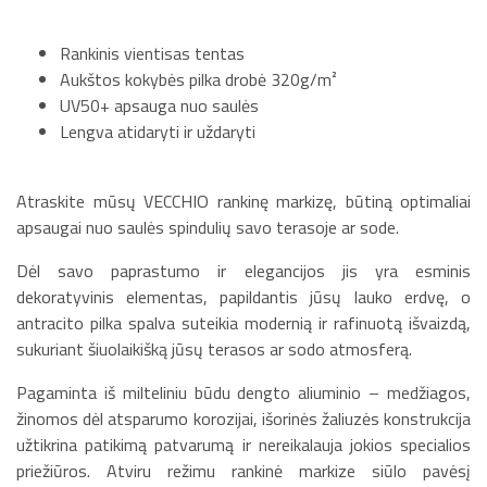
Rankinis vientisas tentas
Aukštos kokybės pilka drobė 320g/m²
UV50+ apsauga nuo saulės
Lengva atidaryti ir uždaryti
Atraskite mūsų VECCHIO rankinę markizę, būtiną optimaliai
apsaugai nuo saulės spindulių savo terasoje ar sode.
Dėl savo paprastumo ir elegancijos jis yra esminis
dekoratyvinis elementas, papildantis jūsų lauko erdvę, o
antracito pilka spalva suteikia modernią ir rafinuotą išvaizdą,
sukuriant šiuolaikišką jūsų terasos ar sodo atmosferą.
Pagaminta iš milteliniu būdu dengto aliuminio – medžiagos,
žinomos dėl atsparumo korozijai, išorinės žaliuzės konstrukcija
užtikrina patikimą patvarumą ir nereikalauja jokios specialios
priežiūros. Atviru režimu rankinė markize siūlo pavėsį