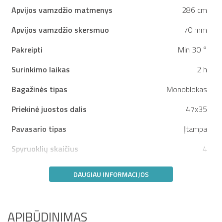
Apvijos vamzdžio matmenys
286 cm
Apvijos vamzdžio skersmuo
70 mm
Pakreipti
Min 30 °
Surinkimo laikas
2 h
Bagažinės tipas
Monoblokas
Priekinė juostos dalis
47x35
Pavasario tipas
Įtampa
Spyruoklių skaičius
4
DAUGIAU INFORMACIJOS
APIBŪDINIMAS