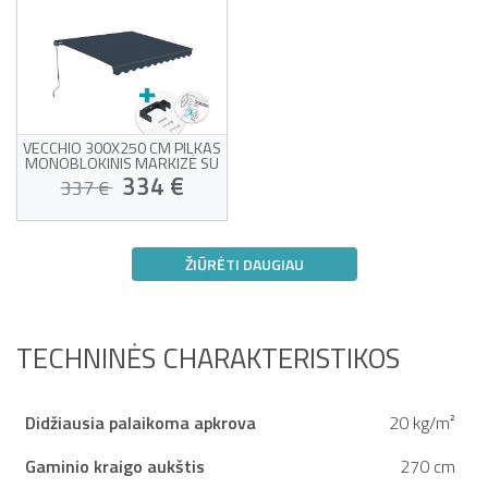
VECCHIO 300X250 CM PILKAS
MONOBLOKINIS MARKIZĖ SU
LUBŲ TVIRTINIMU
334 €
337 €
Monobloko markizė su
tvirtinimu prie lubų
ŽIŪRĖTI DAUGIAU
Aukštos kokybės 320
g/m² pilkas audinys
Jūsų namuose nuo 24/08!
Apsauga nuo UV50+
saulės
Lengva atidaryti ir
uždaryti
TECHNINĖS CHARAKTERISTIKOS
Didžiausia palaikoma apkrova
20 kg/m²
Gaminio kraigo aukštis
270 cm