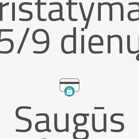
ristatym
5/9 dien
Saugūs