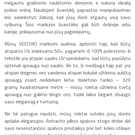
mėgautis gražiomis saulėtomis dienomis ir sukuria idealią
poilsio erdvę. Naudojant švaistiklį, paprastas manipuliavimas
leis sulankstyti žaliuzę, kad jūsų išorė atgautų visą savo
ryškumą. Šios markizės švaistiklis gali būti dešinėje arba
kairėje, priklausomai nuo jūsų pageidavimų.
Mūsų VECCHIO markizės audiniai, apdoroti taip, kad būtų
atsparūs UV indeksams 50+, pagaminti iš 100% poliesterio: ši
tekstilė yra atspari saulės UV spinduliams, kad būtų pasiūlyta
optimali apsauga nuo saulės. Be to, ši medžiaga taip pat yra
atspari drėgmei, nes vandeniui atspari kokybė užtikrina aukštą
apsaugą esant nedideliam lietui. Išskirtinio tankio – 320
gramų kvadratiniame metre – mūsų roletai užtikrina tvirtą
apsaugą nuo galimo blogo oro, todėl laikui bėgant išsaugo
savo eleganciją ir tvirtumą.
Ne tik patogus naudoti, mūsų roletai suteiks jūsų išorės
apdailai elegancijos. Antracito pilkos spalvos stogo drobė dėl
savo nesenstančios spalvos prisitaikys prie bet kokio stiliaus