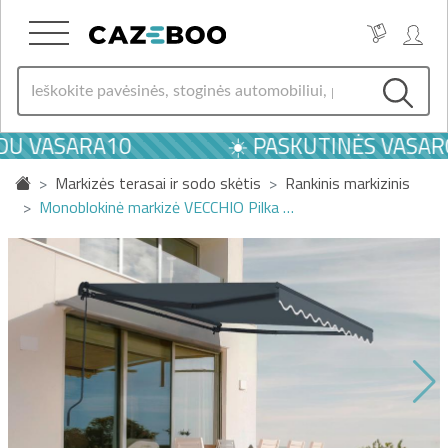
U VASARA10
☀️ PASKUTINĖS VASAROS
Markizės terasai ir sodo skėtis
Rankinis markizinis
Monoblokinė markizė VECCHIO Pilka …