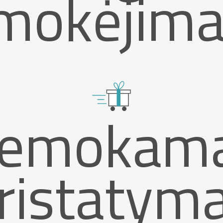
mokėjima
emokam
ristatym