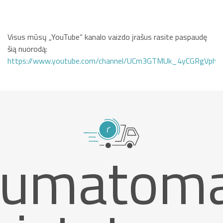
Visus mūsų „YouTube“ kanalo vaizdo įrašus rasite paspaudę
šią nuorodą:
https://www.youtube.com/channel/UCm3GTMUk_4yCGRgVphi
umatom