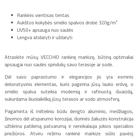
Rankinis vientisas tentas
Aukštos kokybės smėlio spalvos drobė 320g/m²
UV50+ apsauga nuo saulės
Lengva atidaryti ir uždaryti
Atraskite mūsų VECCHIO rankinę markizę, būtiną optimaliai
apsaugai nuo saulės spindulių savo terasoje ar sode.
Dėl savo paprastumo ir elegancijos jis yra esminis
dekoratyvinis elementas, kuris pagerina jūsų lauko erdvę, o
smėlio spalva suteikia modernią ir rafinuotą išvaizdą,
sukurdama šiuolaikišką jūsų terasos ar sodo atmosferą.
Pagaminta iš milteliniu būdu dengto aliuminio, medžiagos,
žinomos dėl atsparumo korozijai, išorinės žaliuzės konstrukcija
užtikrina patikimą patvarumą ir nereikalauja jokios specialios
priežiūros. Atviru režimu rankinė markize siūlo pavėsį