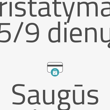
ristatym
5/9 dien
Saugūs