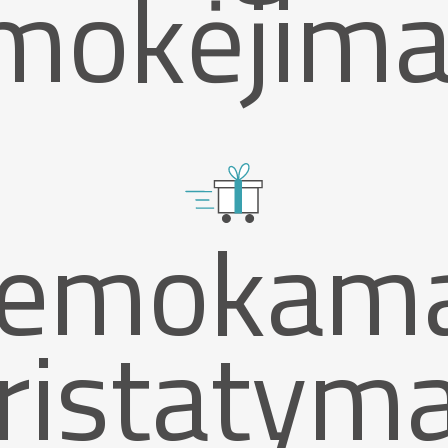
mokėjima
emokam
ristatym