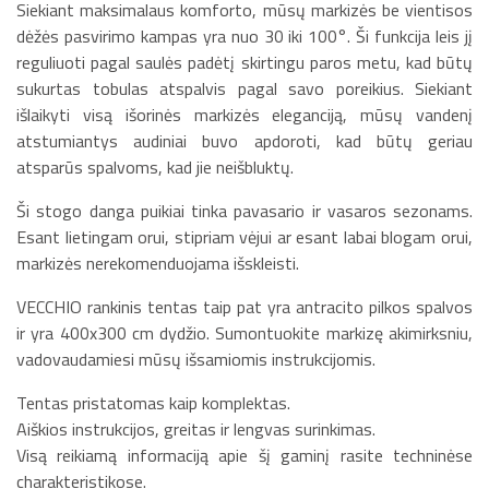
Siekiant maksimalaus komforto, mūsų markizės be vientisos
dėžės pasvirimo kampas yra nuo 30 iki 100°. Ši funkcija leis jį
reguliuoti pagal saulės padėtį skirtingu paros metu, kad būtų
sukurtas tobulas atspalvis pagal savo poreikius. Siekiant
išlaikyti visą išorinės markizės eleganciją, mūsų vandenį
atstumiantys audiniai buvo apdoroti, kad būtų geriau
atsparūs spalvoms, kad jie neišbluktų.
Ši stogo danga puikiai tinka pavasario ir vasaros sezonams.
Esant lietingam orui, stipriam vėjui ar esant labai blogam orui,
markizės nerekomenduojama išskleisti.
VECCHIO rankinis tentas taip pat yra antracito pilkos spalvos
ir yra 400x300 cm dydžio. Sumontuokite markizę akimirksniu,
vadovaudamiesi mūsų išsamiomis instrukcijomis.
Tentas pristatomas kaip komplektas.
Aiškios instrukcijos, greitas ir lengvas surinkimas.
Visą reikiamą informaciją apie šį gaminį rasite techninėse
charakteristikose.