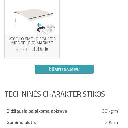
VECCHIO SMĖLIO SPALVOS
MONOBLOKO MARKIZĖ
300X250 CM SU LUBŲ
334 €
337 €
TVIRTINIMU
Monobloko markizė su
tvirtinimu prie lubų
ŽIŪRĖTI DAUGIAU
Aukštos kokybės smėlio
spalvos audinys, 320 g/m²
Jūsų namuose nuo 24/08!
Apsauga nuo UV50+
saulės
Lengva atidaryti ir
uždaryti
TECHNINĖS CHARAKTERISTIKOS
Didžiausia palaikoma apkrova
30 kg/m²
Gaminio plotis
295 cm