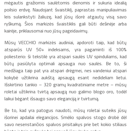
mėgautis gražiomis saulėtomis dienomis ir sukuria idealią
poilsio erdvę. Naudojant švaistiklį, paprastas manipuliavimas
leis sulankstyti žaliuzę, kad jūsų išorė atgautų visą savo
ryškumą. Šios markizės švaistiklis gali būti dešinėje arba
kairėje, priklausomai nuo jūsų pageidavimų.
Mūsų VECCHIO markizės audiniai, apdoroti taip, kad būtų
atsparūs UV 50+ indeksams, yra pagaminti iš 100%
poliesterio: ši tekstilė yra atspari saulės UV spinduliams, kad
būtų pasiūlyta optimali apsauga nuo saulės. Be to, ši
medžiaga taip pat yra atspari drėgmei, nes vandeniui atspari
kokybė užtikrina aukštą apsaugą esant nedideliam lietui.
Išskirtinio tankio – 320 gramų kvadratiniame metre – mūsų
roletai užtikrina tvirtą apsaugą nuo galimo blogo oro, todėl
laikui bėgant išsaugo savo eleganciją ir tvirtumą.
Be to, kad yra patogus naudoti, mūsų roletai suteiks jūsų
išorinei apdailai elegancijos. Smėlio spalvos stogo drobė dėl
savo nesenstančios spalvos prisitaikys prie bet kokio stiliaus