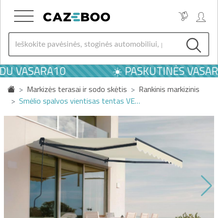
U VASARA10
☀️ PASKUTINĖS VASAROS
Markizės terasai ir sodo skėtis
Rankinis markizinis
Smėlio spalvos vientisas tentas VE…