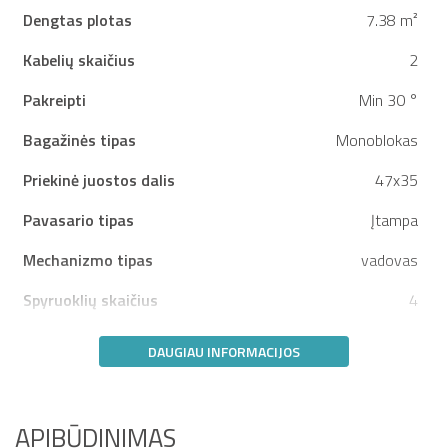
Dengtas plotas
7.38 m²
Kabelių skaičius
2
Pakreipti
Min 30 °
Bagažinės tipas
Monoblokas
Priekinė juostos dalis
47x35
Pavasario tipas
Įtampa
Mechanizmo tipas
vadovas
Spyruoklių skaičius
4
DAUGIAU INFORMACIJOS
APIBŪDINIMAS