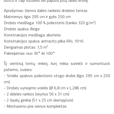
būsto ir taip sužavės bei papuoš jūsų lauko erdvę.
Aprašymas: Vienos dalies rankinis drobinis tentas
Matmenys: ilgis 295 cm ir gylis 250 cm
Drobės medžiaga: 100 % poliesteris (tankis 320 g/m²)
Drobės spalva: Beige
Konstrukcijos medžiaga: aliuminis
Konstrukcijos spalva: antracito pilka RAL 7016
Dengiamas plotas: 7,5 m²
Pakreipimas: nuo 30° iki 100°
Šį vientisą tentų rinkinį, kurį reikia surinkti ir sumontuoti
patiems, sudaro:
- Smėlio spalvos poliesterio stogo drobė (ilgis 295 cm x 250
cm)
- Drobės vyniojimo volelis (Ø 6,8 cm x L.286 cm)
- 2 didelės rankos (skyrius 56 x 31 cm)
- 2 šaulių ginklai (51 x 25 cm skerspjūvis)
- Montavimo prie sienos komplektas