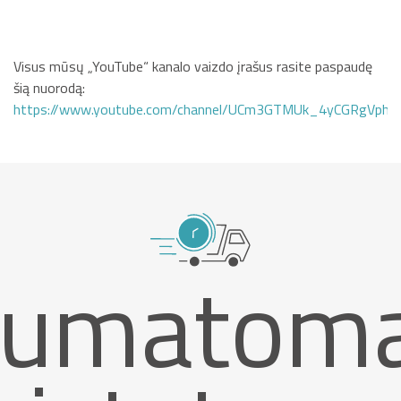
Visus mūsų „YouTube“ kanalo vaizdo įrašus rasite paspaudę
šią nuorodą:
https://www.youtube.com/channel/UCm3GTMUk_4yCGRgVphi
umatom