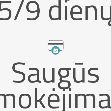
5/9 dien
Saugūs
mokėjima