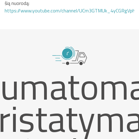
šią nuorodą:
https://www.youtube.com/channel/UCm3GTMUk_4yCGRgVphi
umatom
ristatym