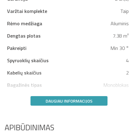
Varžtai komplekte
Taip
Rėmo medžiaga
Aliuminis
Dengtas plotas
7.38 m²
Pakreipti
Min 30 °
Spyruoklių skaičius
4
Kabelių skaičius
2
Bagažinės tipas
Monoblokas
DAUGIAU INFORMACIJOS
APIBŪDINIMAS