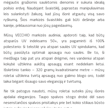
mėgautis gražiomis saulėtomis dienomis ir sukuria idealią
poilsio erdvę. Naudojant švaistiklį, paprastas manipuliavimas
leis sulankstyti žaliuzę, kad jūsų išorė atgautų visą savo
ryškumą. Šios markizės švaistiklis gali būti dešinėje arba
kairėje, priklausomai nuo jūsų pageidavimų.
Mūsų VECCHIO markizės audiniai, apdoroti taip, kad būtų
atsparūs UV indeksams 50+, yra pagaminti iš 100%
poliesterio: ši tekstilė yra atspari saulės UV spinduliams, kad
būtų pasiūlyta optimali apsauga nuo saulės. Be to, ši
medžiaga taip pat yra atspari drėgmei, nes vandeniui atspari
kokybė užtikrina aukštą apsaugą esant nedideliam lietui.
Išskirtinio tankio – 320 gramų kvadratiniame metre – mūsų
roletai užtikrina tvirtą apsaugą nuo galimo blogo oro, todėl
laikui bėgant išsaugo savo eleganciją ir tvirtumą.
Ne tik patogus naudoti, mūsų roletai suteiks jūsų išorės
apdailai elegancijos. Taupo spalvos stogo drobė dėl savo
nesenstančios spalvos prisitaikys prie bet kokio stiliaus būsto