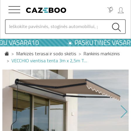
U VASARA10
☀️ PASKUTINĖS VASAROS
Markizės terasai ir sodo skėtis
Rankinis markizinis
VECCHIO vientisa tenta 3m x 2,5m T…