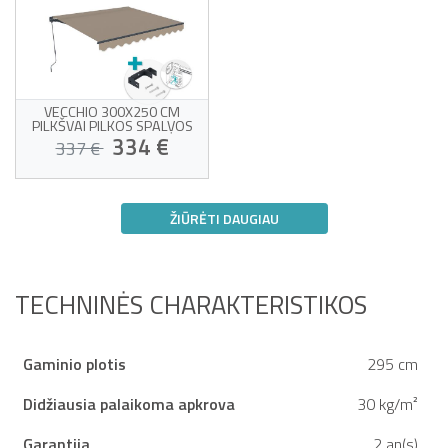
VECCHIO 300X250 CM
PILKŠVAI PILKOS SPALVOS
MONOBLOKO MARKIZĖ SU
334 €
337 €
TVIRTINIMU PRIE LUBŲ
Vientisa markizė su
tvirtinimu prie lubų
ŽIŪRĖTI DAUGIAU
Aukštos kokybės pilkšvai
rudas audinys, 320 g/m²
Savo sėkmės auka!
Apsauga nuo UV50+
saulės
Lengva atidaryti ir
uždaryti
TECHNINĖS CHARAKTERISTIKOS
Gaminio plotis
295 cm
Didžiausia palaikoma apkrova
30 kg/m²
Garantija
2 an(s)