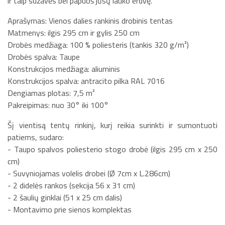
ir taip sužavės bei papuoš jūsų lauko erdvę.
Aprašymas: Vienos dalies rankinis drobinis tentas
Matmenys: ilgis 295 cm ir gylis 250 cm
Drobės medžiaga: 100 % poliesteris (tankis 320 g/m²)
Drobės spalva: Taupe
Konstrukcijos medžiaga: aliuminis
Konstrukcijos spalva: antracito pilka RAL 7016
Dengiamas plotas: 7,5 m²
Pakreipimas: nuo 30° iki 100°
Šį vientisą tentų rinkinį, kurį reikia surinkti ir sumontuoti
patiems, sudaro:
- Taupo spalvos poliesterio stogo drobė (ilgis 295 cm x 250
cm)
- Suvyniojamas volelis drobei (Ø 7cm x L.286cm)
- 2 didelės rankos (sekcija 56 x 31 cm)
- 2 šaulių ginklai (51 x 25 cm dalis)
- Montavimo prie sienos komplektas