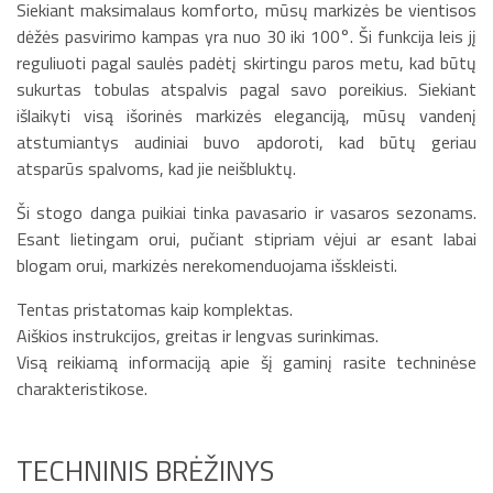
Siekiant maksimalaus komforto, mūsų markizės be vientisos
dėžės pasvirimo kampas yra nuo 30 iki 100°. Ši funkcija leis jį
reguliuoti pagal saulės padėtį skirtingu paros metu, kad būtų
sukurtas tobulas atspalvis pagal savo poreikius. Siekiant
išlaikyti visą išorinės markizės eleganciją, mūsų vandenį
atstumiantys audiniai buvo apdoroti, kad būtų geriau
atsparūs spalvoms, kad jie neišbluktų.
Ši stogo danga puikiai tinka pavasario ir vasaros sezonams.
Esant lietingam orui, pučiant stipriam vėjui ar esant labai
blogam orui, markizės nerekomenduojama išskleisti.
Tentas pristatomas kaip komplektas.
Aiškios instrukcijos, greitas ir lengvas surinkimas.
Visą reikiamą informaciją apie šį gaminį rasite techninėse
charakteristikose.
TECHNINIS BRĖŽINYS