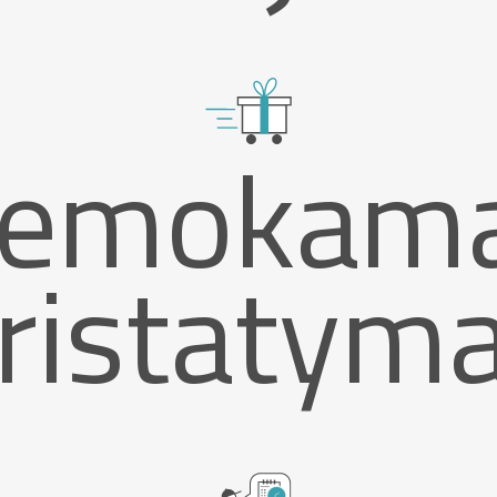
emokam
ristatym