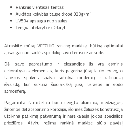
Rankinis vientisas tentas
Aukštos kokybės taupe drobė 320g/m²
UV50+ apsauga nuo saulės
Lengva atidaryti ir uždaryti
Atraskite mūsų VECCHIO rankinę markizę, būtiną optimaliai
apsaugai nuo saulės spindulių savo terasoje ar sode.
Dėl savo paprastumo ir elegancijos jis yra esminis
dekoratyvinis elementas, kuris pagerina jūsų lauko erdvę, o
tamsios spalvos spalva suteikia modernią ir rafinuotą
išvaizdą, kuri sukuria šiuolaikišką jūsų terasos ar sodo
atmosferą.
Pagaminta iš milteliniu būdu dengto aliuminio, medžiagos,
žinomos dėl atsparumo korozijai, išorinės žaliuzės konstrukcija
užtikrina patikimą patvarumą ir nereikalauja jokios specialios
priežiūros. Atviru režimu rankinė markize siūlo pavėsį