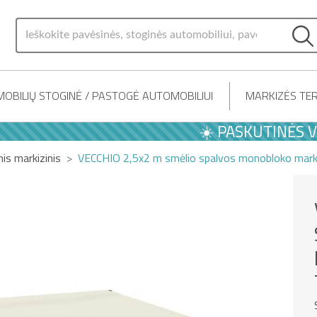
OBILIŲ STOGINĖ / PASTOGĖ AUTOMOBILIUI
MARKIZĖS TER
☀️ PASKUTINĖS VASAR
nis markizinis
VECCHIO 2,5x2 m smėlio spalvos monobloko markiz