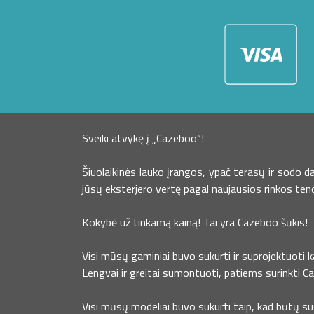
Sveiki atvykę į „Cazeboo“!
Šiuolaikinės lauko įrangos, ypač terasų ir sodo 
jūsų eksterjero vertę pagal naujausios rinkos ten
Kokybė už tinkamą kainą! Tai yra Cazeboo šūkis!
Visi mūsų gaminiai buvo sukurti ir suprojektuoti 
Lengvai ir greitai sumontuoti, patiems surinkti C
Visi mūsų modeliai buvo sukurti taip, kad būtų s