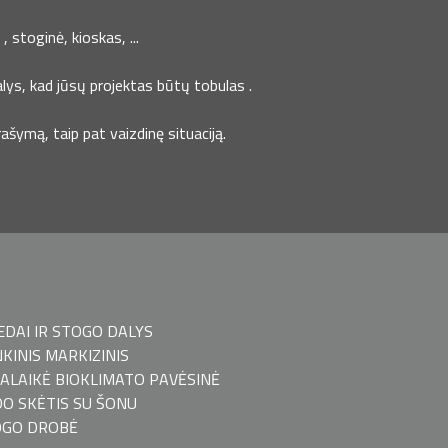
 stoginė, kioskas, ...
lys, kad jūsų projektas būtų tobulas .
šymą, taip pat vaizdinę situaciją.
EDAI IR STOGO DALYS
KINIS MARKIZINIS
ALAIKĖ BIOKLIMATO PAVĖSINĖ
O SKĖTIS SU ŠONU
OGO DROBĖ