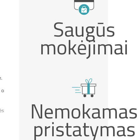
Saugūs
mokėjimai
e.
 o
Nemokamas
ės
pristatymas