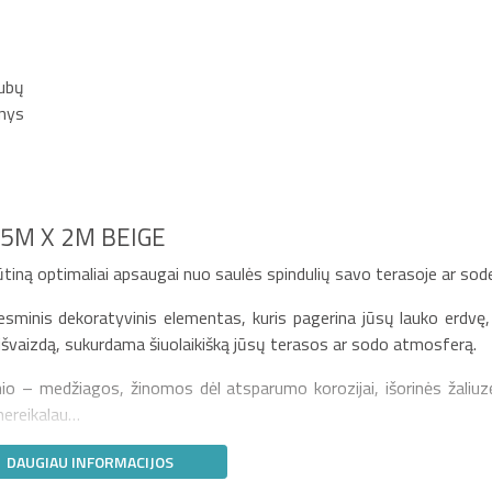
lubų
inys
,5M X 2M BEIGE
iną optimaliai apsaugai nuo saulės spindulių savo terasoje ar sod
esminis dekoratyvinis elementas, kuris pagerina jūsų lauko erdvę,
 išvaizdą, sukurdama šiuolaikišką jūsų terasos ar sodo atmosferą.
nio – medžiagos, žinomos dėl atsparumo korozijai, išorinės žaliuz
 nereikalau…
DAUGIAU INFORMACIJOS