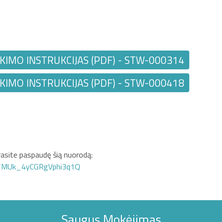
KIMO INSTRUKCIJAS (PDF) - STW-000314
KIMO INSTRUKCIJAS (PDF) - STW-000418
asite paspaudę šią nuorodą:
GTMUk_4yCGRgVphi3q1Q
Saugus Mokėjimas