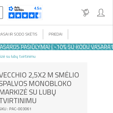
ASAI IR SODO SKĖTIS
PRIEDAI
OS PASIŪLYMAI | -10% SU KODU VASARA10
ė su lubų tvirtinimu
VECCHIO 2,5X2 M SMĖLIO
SPALVOS MONOBLOKO
MARKIZĖ SU LUBŲ
TVIRTINIMU
SKU : PAC-003061