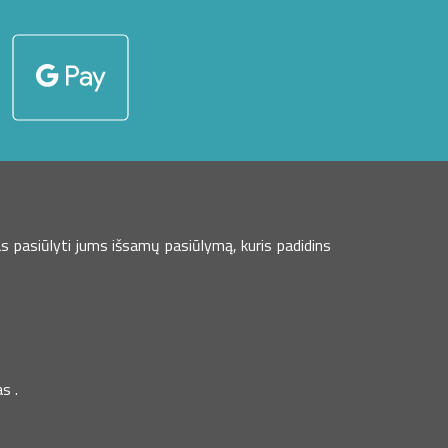
s pasiūlyti jums išsamų pasiūlymą, kuris padidins
s .