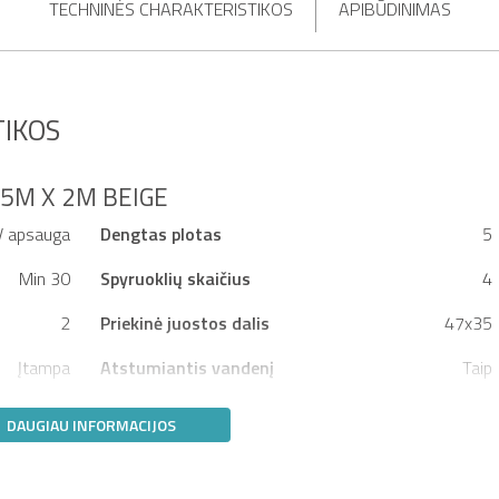
TECHNINĖS CHARAKTERISTIKOS
APIBŪDINIMAS
IKOS
,5M X 2M BEIGE
V apsauga
Dengtas plotas
5
Min 30
Spyruoklių skaičius
4
2
Priekinė juostos dalis
47x35
Įtampa
Atstumiantis vandenį
Taip
DAUGIAU INFORMACIJOS