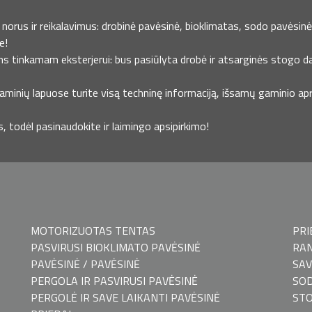
norus ir reikalavimus: drobinė pavėsinė, bioklimatas, sodo pavėsinė ,
e!
ms tinkamam eksterjerui: bus pasiūlyta drobė ir atsarginės stogo da
minių lapuose turite visą techninę informaciją, išsamų gaminio apra
todėl pasinaudokite ir laimingo apsipirkimo!
MOTORIZUOTAS TENTAS
PRI
PASVIRUSI BIOKLIMATO PAVĖSINĖ
RAN
PAVĖSINĖ / PAVĖSINĖ
SAV
PERGOLA IR PASVIRUSI PAVĖSINĖ
SOD
PERGOLĖ IR SAVE LAIKANTI PAVĖSINĖ
ST