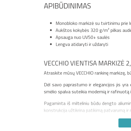
APIBŪDINIMAS
Monobloko markizė su tvirtinimu prie 
Aukštos kokybės 320 g/m² pilkas aud
Apsauga nuo UV50+ saulės
Lengva atidaryti ir uždaryti
VECCHIO VIENTISA MARKIZĖ 2
Atraskite mūsų VECCHIO rankinę markizę, būt
Dėl savo paprastumo ir elegancijos jis yra 
smėlio spalva suteikia modernią ir rafinuotą
Pagaminta iš milteliniu būdu dengto aliumi
konstrukcija užtikrina patikimą patvarumą ir