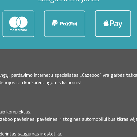
dangų, pardavimo internetu specialistas „Cazeboo“ yra garbės taška
dencijos itin konkurencingomis kainomis!
kaip komplektas.
azeboo pavėsines, pavėsines ir stogines automobiliui bus tikras vėja
uderintas saugumas ir estetika.