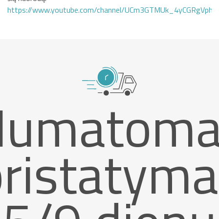
https://www.youtube.com/channel/UCm3GTMUk_4yCGRgVphi
Numatoma
pristatyma