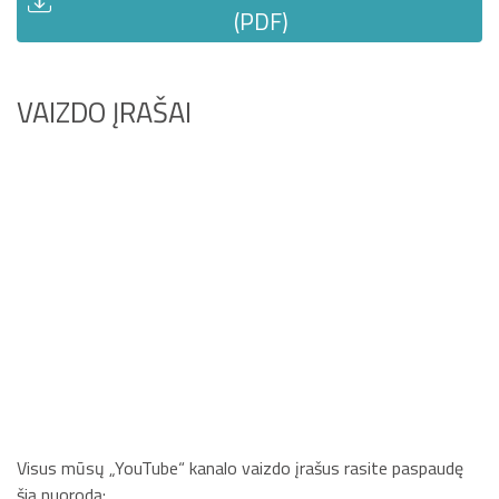
(PDF)
VAIZDO ĮRAŠAI
Visus mūsų „YouTube“ kanalo vaizdo įrašus rasite paspaudę
šią nuorodą: