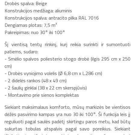
Drobės spalva: Beige
Konstrukcijos medžiaga: aliuminis
Konstrukcijos spalva: antracito pilka RAL 7016
Dengiamas plotas: 7,5 m²
Pakreipimas: nuo 30° iki 100°
Šį vientisą tentų rinkinį, kurį reikia surinkti ir sumontuoti
patiems, sudaro:
- Smėlio spalvos poliesterio stogo drobė (ilgis 295 cm x 250
cm)
- Drobės vyniojimo volelis (Ø 6,8 cm x L.286 cm)
- 2 didelės rankos (48 x 49 cm)
- 2 šaulių ginklai (38 x 22 cm skerspjūvis)
- Montavimo prie sienos komplektas
Siekiant maksimalaus komforto, mūsų markizės be vientisos
dėžės pasvirimo kampas yra nuo 30 iki 100°. Ši funkcija leis jį
reguliuoti pagal saulės padėtį skirtingu paros metu, kad būtų
sukurtas tobulas atspalvis pagal savo poreikius. Siekiant