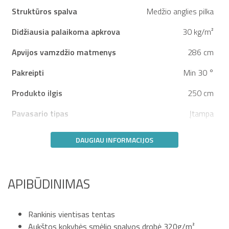
Struktūros spalva
Medžio anglies pilka
Didžiausia palaikoma apkrova
30 kg/m²
Apvijos vamzdžio matmenys
286 cm
Pakreipti
Min 30 °
Produkto ilgis
250 cm
Pavasario tipas
Įtampa
DAUGIAU INFORMACIJOS
APIBŪDINIMAS
Rankinis vientisas tentas
Aukštos kokybės smėlio spalvos drobė 320g/m²