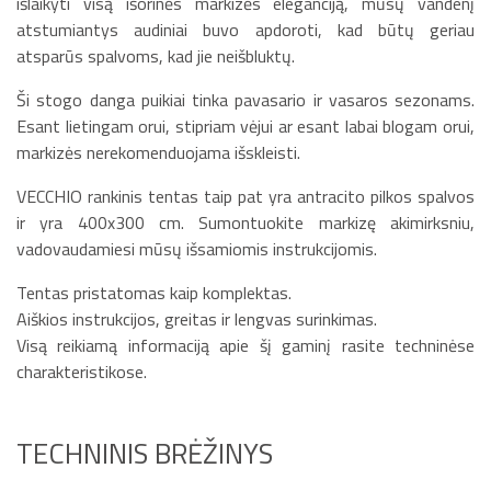
išlaikyti visą išorinės markizės eleganciją, mūsų vandenį
atstumiantys audiniai buvo apdoroti, kad būtų geriau
atsparūs spalvoms, kad jie neišbluktų.
Ši stogo danga puikiai tinka pavasario ir vasaros sezonams.
Esant lietingam orui, stipriam vėjui ar esant labai blogam orui,
markizės nerekomenduojama išskleisti.
VECCHIO rankinis tentas taip pat yra antracito pilkos spalvos
ir yra 400x300 cm. Sumontuokite markizę akimirksniu,
vadovaudamiesi mūsų išsamiomis instrukcijomis.
Tentas pristatomas kaip komplektas.
Aiškios instrukcijos, greitas ir lengvas surinkimas.
Visą reikiamą informaciją apie šį gaminį rasite techninėse
charakteristikose.
TECHNINIS BRĖŽINYS