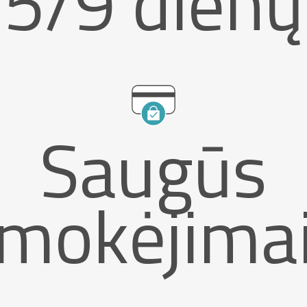
5/9 dienų
Saugūs
mokėjima