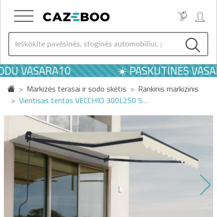
ODU VASARA10
☀️ PASKUTINĖS VASARO
Markizės terasai ir sodo skėtis
Rankinis markizinis
Vientisas tentas VECCHIO 300L250 S…