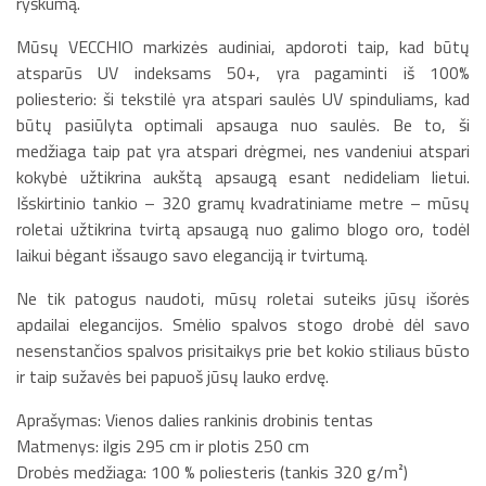
ryškumą.
Mūsų VECCHIO markizės audiniai, apdoroti taip, kad būtų
atsparūs UV indeksams 50+, yra pagaminti iš 100%
poliesterio: ši tekstilė yra atspari saulės UV spinduliams, kad
būtų pasiūlyta optimali apsauga nuo saulės. Be to, ši
medžiaga taip pat yra atspari drėgmei, nes vandeniui atspari
kokybė užtikrina aukštą apsaugą esant nedideliam lietui.
Išskirtinio tankio – 320 gramų kvadratiniame metre – mūsų
roletai užtikrina tvirtą apsaugą nuo galimo blogo oro, todėl
laikui bėgant išsaugo savo eleganciją ir tvirtumą.
Ne tik patogus naudoti, mūsų roletai suteiks jūsų išorės
apdailai elegancijos. Smėlio spalvos stogo drobė dėl savo
nesenstančios spalvos prisitaikys prie bet kokio stiliaus būsto
ir taip sužavės bei papuoš jūsų lauko erdvę.
Aprašymas: Vienos dalies rankinis drobinis tentas
Matmenys: ilgis 295 cm ir plotis 250 cm
Drobės medžiaga: 100 % poliesteris (tankis 320 g/m²)