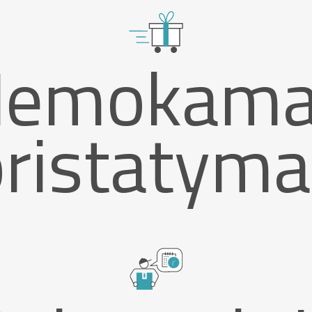
Nemokama
pristatyma