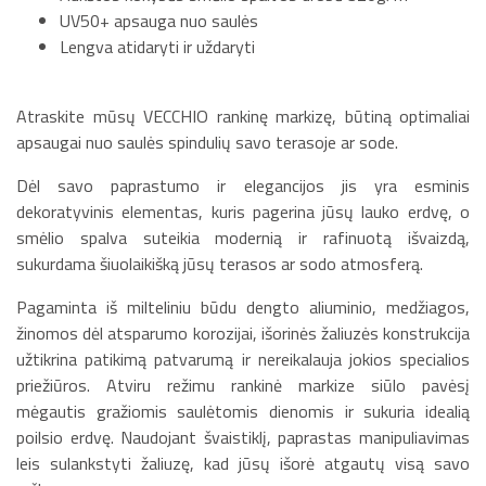
UV50+ apsauga nuo saulės
Lengva atidaryti ir uždaryti
Atraskite mūsų VECCHIO rankinę markizę, būtiną optimaliai
apsaugai nuo saulės spindulių savo terasoje ar sode.
Dėl savo paprastumo ir elegancijos jis yra esminis
dekoratyvinis elementas, kuris pagerina jūsų lauko erdvę, o
smėlio spalva suteikia modernią ir rafinuotą išvaizdą,
sukurdama šiuolaikišką jūsų terasos ar sodo atmosferą.
Pagaminta iš milteliniu būdu dengto aliuminio, medžiagos,
žinomos dėl atsparumo korozijai, išorinės žaliuzės konstrukcija
užtikrina patikimą patvarumą ir nereikalauja jokios specialios
priežiūros. Atviru režimu rankinė markize siūlo pavėsį
mėgautis gražiomis saulėtomis dienomis ir sukuria idealią
poilsio erdvę. Naudojant švaistiklį, paprastas manipuliavimas
leis sulankstyti žaliuzę, kad jūsų išorė atgautų visą savo