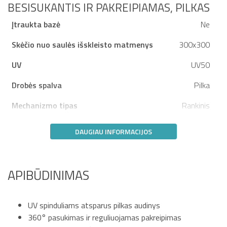
BESISUKANTIS IR PAKREIPIAMAS, PILKAS
Įtraukta bazė
Ne
Skėčio nuo saulės išskleisto matmenys
300x300
UV
UV50
Drobės spalva
Pilka
Mechanizmo tipas
Rankinis
DAUGIAU INFORMACIJOS
APIBŪDINIMAS
UV spinduliams atsparus pilkas audinys
360° pasukimas ir reguliuojamas pakreipimas