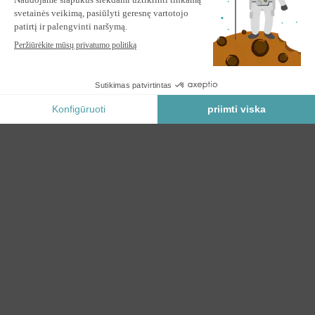
besisukantis ir pakreipiamas + svorinės plokštės
ĮSPĖKITE MANE
Praneškite man, kai ši prekė vėl bus sandėlyje.
Saugus Mokėjimas