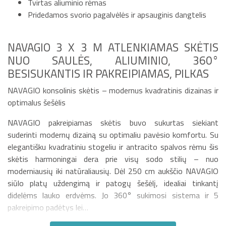
Tvirtas aliuminio rėmas
Pridedamos svorio pagalvėlės ir apsauginis dangtelis
NAVAGIO 3 X 3 M ATLENKIAMAS SKĖTIS
NUO SAULĖS, ALIUMINIO, 360°
BESISUKANTIS IR PAKREIPIAMAS, PILKAS
NAVAGIO konsolinis skėtis – modernus kvadratinis dizainas ir
optimalus šešėlis
NAVAGIO pakreipiamas skėtis buvo sukurtas siekiant
suderinti modernų dizainą su optimaliu pavėsio komfortu. Su
elegantišku kvadratiniu stogeliu ir antracito spalvos rėmu šis
skėtis harmoningai dera prie visų sodo stilių – nuo
moderniausių iki natūraliausių. Dėl 250 cm aukščio NAVAGIO
siūlo platų uždengimą ir patogų šešėlį, idealiai tinkantį
didelėms lauko erdvėms. Jo 360° sukimosi sistema ir 5
pakreipimo padėtys lei…