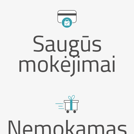
Saugūs
mokėjimai
Nemokamas