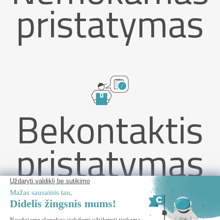
pristatymas
Bekontaktis
pristatymas
NAVAGIO 3 x 3 m pilkas aliuminio skėtis nuo saulės – 360°