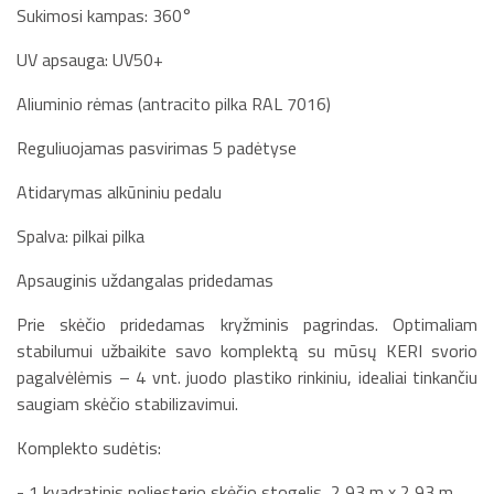
Sukimosi kampas: 360°
UV apsauga: UV50+
Aliuminio rėmas (antracito pilka RAL 7016)
Reguliuojamas pasvirimas 5 padėtyse
Atidarymas alkūniniu pedalu
Spalva: pilkai pilka
Apsauginis uždangalas pridedamas
Prie skėčio pridedamas kryžminis pagrindas. Optimaliam
stabilumui užbaikite savo komplektą su mūsų KERI svorio
pagalvėlėmis – 4 vnt. juodo plastiko rinkiniu, idealiai tinkančiu
saugiam skėčio stabilizavimui.
Komplekto sudėtis:
- 1 kvadratinis poliesterio skėčio stogelis, 2,93 m x 2,93 m