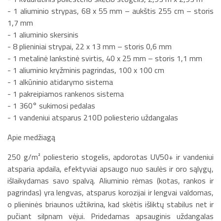
- 1 aliuminio strypas, 68 x 55 mm – aukštis 255 cm – storis
1,7 mm
- 1 aliuminio skersinis
- 8 plieniniai strypai, 22 x 13 mm – storis 0,6 mm
- 1 metalinė lankstinė svirtis, 40 x 25 mm – storis 1,1 mm
- 1 aliuminio kryžminis pagrindas, 100 x 100 cm
- 1 alkūninio atidarymo sistema
- 1 pakreipiamos rankenos sistema
- 1 360° sukimosi pedalas
- 1 vandeniui atsparus 210D poliesterio uždangalas
Apie medžiagą
250 g/m² poliesterio stogelis, apdorotas UV50+ ir vandeniui
atsparia apdaila, efektyviai apsaugo nuo saulės ir oro sąlygų,
išlaikydamas savo spalvą. Aliuminio rėmas (kotas, rankos ir
pagrindas) yra lengvas, atsparus korozijai ir lengvai valdomas,
o plieninės briaunos užtikrina, kad skėtis išliktų stabilus net ir
pučiant silpnam vėjui. Pridedamas apsauginis uždangalas