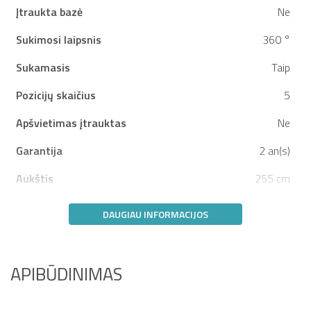
Įtraukta bazė
Ne
Sukimosi laipsnis
360 °
Sukamasis
Taip
Pozicijų skaičius
5
Apšvietimas įtrauktas
Ne
Garantija
2 an(s)
Aukštis
255 cm
DAUGIAU INFORMACIJOS
APIBŪDINIMAS