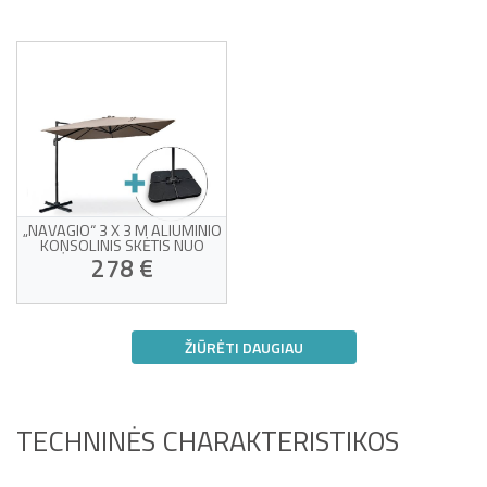
„NAVAGIO“ 3 X 3 M ALIUMINIO
KONSOLINIS SKĖTIS NUO
SAULĖS – 360° PASUKAMAS,
278 €
PAKREIPIAMAS, PILKŠVAI
PILKAS + BALASTINĖS
PLOKŠTĖS
UV spinduliams atsparus
pilkšvai rudas audinys
ŽIŪRĖTI DAUGIAU
360° pasukimas ir
reguliuojamas
Savo sėkmės auka!
pakreipimas
Tvirtas aliuminio rėmas
Pridedamos svorio
pagalvėlės ir apsauginis
TECHNINĖS CHARAKTERISTIKOS
uždangalas