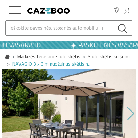
U VASARA10
☀️ PASKUTINĖS VASAROS
Markizės terasai ir sodo skėtis
Sodo skėtis su šonu
NAVAGIO 3 x 3 m nuožulnus skėtis n…