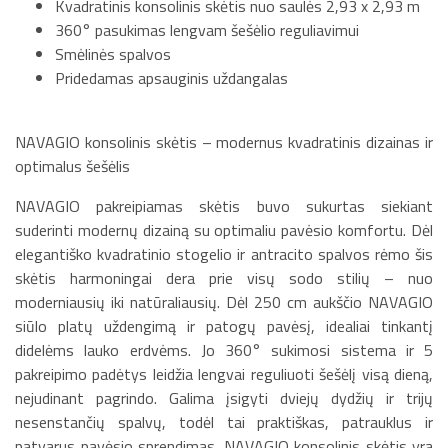
Kvadratinis konsolinis skėtis nuo saulės 2,93 x 2,93 m
360° pasukimas lengvam šešėlio reguliavimui
Smėlinės spalvos
Pridedamas apsauginis uždangalas
NAVAGIO konsolinis skėtis – modernus kvadratinis dizainas ir
optimalus šešėlis
NAVAGIO pakreipiamas skėtis buvo sukurtas siekiant
suderinti modernų dizainą su optimaliu pavėsio komfortu. Dėl
elegantiško kvadratinio stogelio ir antracito spalvos rėmo šis
skėtis harmoningai dera prie visų sodo stilių – nuo
moderniausių iki natūraliausių. Dėl 250 cm aukščio NAVAGIO
siūlo platų uždengimą ir patogų pavėsį, idealiai tinkantį
didelėms lauko erdvėms. Jo 360° sukimosi sistema ir 5
pakreipimo padėtys leidžia lengvai reguliuoti šešėlį visą dieną,
nejudinant pagrindo. Galima įsigyti dviejų dydžių ir trijų
nesenstančių spalvų, todėl tai praktiškas, patrauklus ir
patvarus pavėsio sprendimas. NAVAGIO konsolinis skėtis yra