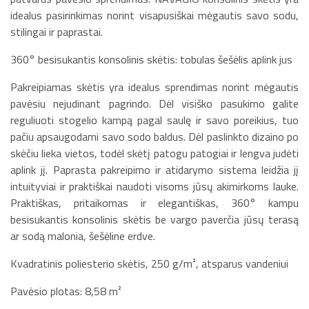
idealus pasirinkimas norint visapusiškai mėgautis savo sodu,
stilingai ir paprastai.
360° besisukantis konsolinis skėtis: tobulas šešėlis aplink jus
Pakreipiamas skėtis yra idealus sprendimas norint mėgautis
pavėsiu nejudinant pagrindo. Dėl visiško pasukimo galite
reguliuoti stogelio kampą pagal saulę ir savo poreikius, tuo
pačiu apsaugodami savo sodo baldus. Dėl paslinkto dizaino po
skėčiu lieka vietos, todėl skėtį patogu patogiai ir lengva judėti
aplink jį. Paprasta pakreipimo ir atidarymo sistema leidžia jį
intuityviai ir praktiškai naudoti visoms jūsų akimirkoms lauke.
Praktiškas, pritaikomas ir elegantiškas, 360° kampu
besisukantis konsolinis skėtis be vargo paverčia jūsų terasą
ar sodą malonia, šešėline erdve.
Kvadratinis poliesterio skėtis, 250 g/m², atsparus vandeniui
Pavėsio plotas: 8,58 m²