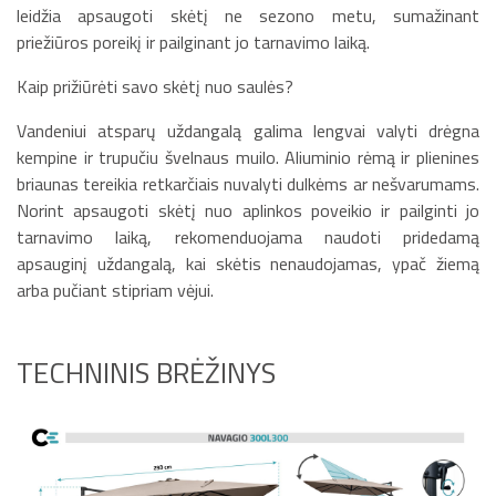
leidžia apsaugoti skėtį ne sezono metu, sumažinant
priežiūros poreikį ir pailginant jo tarnavimo laiką.
Kaip prižiūrėti savo skėtį nuo saulės?
Vandeniui atsparų uždangalą galima lengvai valyti drėgna
kempine ir trupučiu švelnaus muilo. Aliuminio rėmą ir plienines
briaunas tereikia retkarčiais nuvalyti dulkėms ar nešvarumams.
Norint apsaugoti skėtį nuo aplinkos poveikio ir pailginti jo
tarnavimo laiką, rekomenduojama naudoti pridedamą
apsauginį uždangalą, kai skėtis nenaudojamas, ypač žiemą
arba pučiant stipriam vėjui.
TECHNINIS BRĖŽINYS