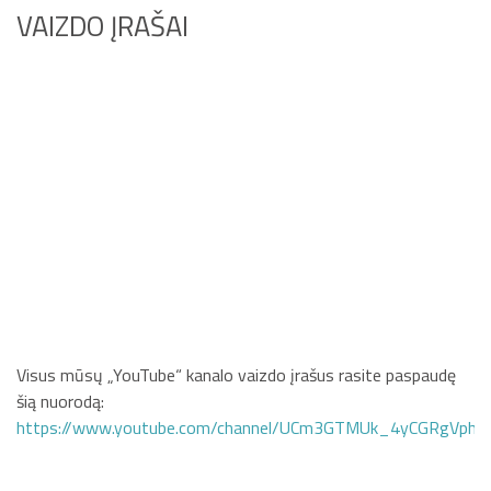
VAIZDO ĮRAŠAI
Visus mūsų „YouTube“ kanalo vaizdo įrašus rasite paspaudę
šią nuorodą:
https://www.youtube.com/channel/UCm3GTMUk_4yCGRgVphi