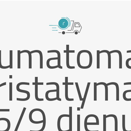
umatom
ristatym
5/9 dien