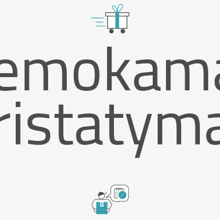
emokam
ristatym