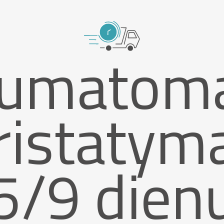
umatom
ristatym
5/9 dien