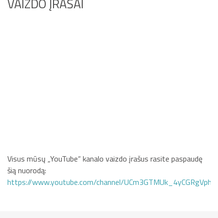
VAIZDO ĮRAŠAI
Visus mūsų „YouTube“ kanalo vaizdo įrašus rasite paspaudę
šią nuorodą:
https://www.youtube.com/channel/UCm3GTMUk_4yCGRgVphi