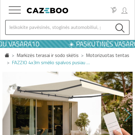
U VASARA10
☀️ PASKUTINĖS VASAROS
Markizės terasai ir sodo skėtis
Motorizuotas tentas
FAZZIO 4x3m smėlio spalvos pusiau …