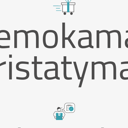
emokam
ristatym