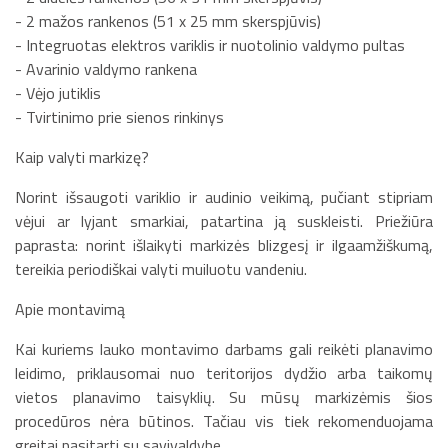
- 2 mažos rankenos (51 x 25 mm skerspjūvis)
- Integruotas elektros variklis ir nuotolinio valdymo pultas
- Avarinio valdymo rankena
- Vėjo jutiklis
- Tvirtinimo prie sienos rinkinys
Kaip valyti markizę?
Norint išsaugoti variklio ir audinio veikimą, pučiant stipriam
vėjui ar lyjant smarkiai, patartina ją suskleisti. Priežiūra
paprasta: norint išlaikyti markizės blizgesį ir ilgaamžiškumą,
tereikia periodiškai valyti muiluotu vandeniu.
Apie montavimą
Kai kuriems lauko montavimo darbams gali reikėti planavimo
leidimo, priklausomai nuo teritorijos dydžio arba taikomų
vietos planavimo taisyklių. Su mūsų markizėmis šios
procedūros nėra būtinos. Tačiau vis tiek rekomenduojama
greitai pasitarti su savivaldybe.