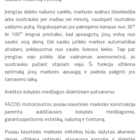
Įrengtas didelio našumo variklis, markizės audinys išsiskleidžia
arba susitraukia per mažiau nei minutę, naudojant nuotolinio
valdymo pultą. Reguliuojamas jos pakreipimo kampas nuo 30°
iki 100° lengvai prisitaiko, kad apsaugotų jūsų erdvę nuo
saulės visą dieną. Dėl saulės jutiklio markize automatiškai
atsidaro, priklausomai nuo saulės šviesos kiekio. Taip pat
įrengtas vėjo jutiklis (dar vadinamas anemometru), jis
susitraukia pučiant stipriam vėjui. Ši funkcija užtikrina
optimalią jūsų markizės apsaugą ir padeda pailginti jos
tarnavimo laiką.
Aukštos kokybės medžiagos išskirtiniam patvarumui
FAZZIO motorizuotos pusiau kasetinės markizės konstrukcija
paremta aukščiausios kokybės medžiagomis,
garantuojančiomis estetiką, našumą ir tvirtumą.
Pusiau kasetinės markizės milteliniu būdu dažytas aliuminio
rėmas užtikrina optimalų atsparumą korozijai ir išskirtinį