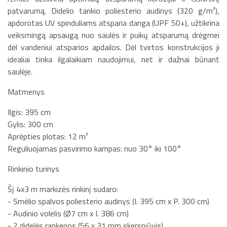
patvarumą. Didelio tankio poliesterio audinys (320 g/m²),
apdorotas UV spinduliams atsparia danga (UPF 50+), užtikrina
veiksmingą apsaugą nuo saulės ir puikų atsparumą drėgmei
dėl vandeniui atsparios apdailos. Dėl tvirtos konstrukcijos ji
idealiai tinka ilgalaikiam naudojimui, net ir dažnai būnant
saulėje.
Matmenys
Ilgis: 395 cm
Gylis: 300 cm
Aprėpties plotas: 12 m²
Reguliuojamas pasvirimo kampas: nuo 30° iki 100°
Rinkinio turinys
Šį 4x3 m markizės rinkinį sudaro:
- Smėlio spalvos poliesterio audinys (I. 395 cm x P. 300 cm)
- Audinio volelis (Ø7 cm x I. 386 cm)
- 2 didelės rankenos (56 x 31 mm skerspjūvis)