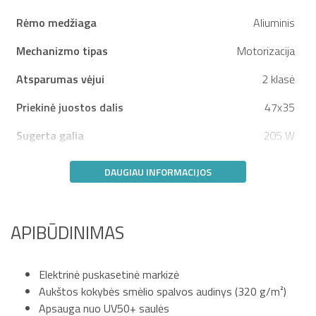
Rėmo medžiaga
Aliuminis
Mechanizmo tipas
Motorizacija
Atsparumas vėjui
2 klasė
Priekinė juostos dalis
47x35
Sugerta galia
205 W
DAUGIAU INFORMACIJOS
APIBŪDINIMAS
Elektrinė puskasetinė markizė
Aukštos kokybės smėlio spalvos audinys (320 g/m²)
Apsauga nuo UV50+ saulės