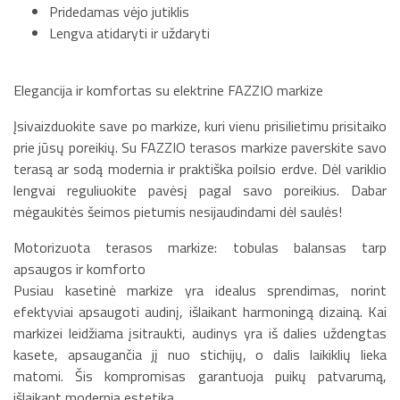
Pridedamas vėjo jutiklis
Lengva atidaryti ir uždaryti
Elegancija ir komfortas su elektrine FAZZIO markize
Įsivaizduokite save po markize, kuri vienu prisilietimu prisitaiko
prie jūsų poreikių. Su FAZZIO terasos markize paverskite savo
terasą ar sodą modernia ir praktiška poilsio erdve. Dėl variklio
lengvai reguliuokite pavėsį pagal savo poreikius. Dabar
mėgaukitės šeimos pietumis nesijaudindami dėl saulės!
Motorizuota terasos markize: tobulas balansas tarp
apsaugos ir komforto
Pusiau kasetinė markize yra idealus sprendimas, norint
efektyviai apsaugoti audinį, išlaikant harmoningą dizainą. Kai
markizei leidžiama įsitraukti, audinys yra iš dalies uždengtas
kasete, apsaugančia jį nuo stichijų, o dalis laikiklių lieka
matomi. Šis kompromisas garantuoja puikų patvarumą,
išlaikant modernią estetiką.