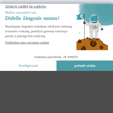
NAVAGIO 2,5 x 2,5 m pilkšvai rudos spalvos aliuminio
konsolinis skėtis – 360° pasukimas ir pakreipimas + balastinės
plokštės
ĮSPĖKITE MANE
Praneškite man, kai ši prekė vėl bus sandėlyje.
Saugus Mokėjimas