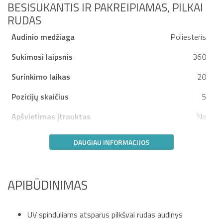
BESISUKANTIS IR PAKREIPIAMAS, PILKAI
RUDAS
Audinio medžiaga
Poliesteris
Sukimosi laipsnis
360
Surinkimo laikas
20
Pozicijų skaičius
5
Apšvietimas įtrauktas
Ne
DAUGIAU INFORMACIJOS
APIBŪDINIMAS
UV spinduliams atsparus pilkšvai rudas audinys