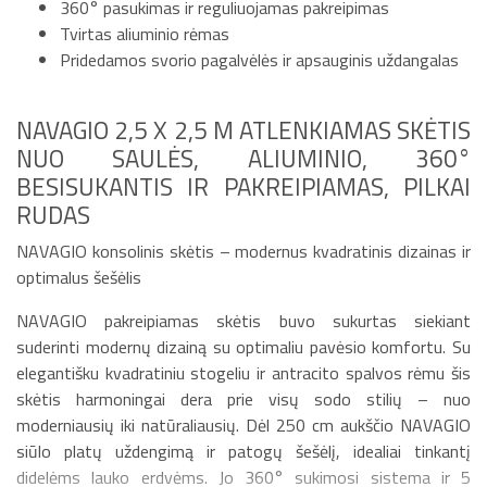
360° pasukimas ir reguliuojamas pakreipimas
Tvirtas aliuminio rėmas
Pridedamos svorio pagalvėlės ir apsauginis uždangalas
NAVAGIO 2,5 X 2,5 M ATLENKIAMAS SKĖTIS
NUO SAULĖS, ALIUMINIO, 360°
BESISUKANTIS IR PAKREIPIAMAS, PILKAI
RUDAS
NAVAGIO konsolinis skėtis – modernus kvadratinis dizainas ir
optimalus šešėlis
NAVAGIO pakreipiamas skėtis buvo sukurtas siekiant
suderinti modernų dizainą su optimaliu pavėsio komfortu. Su
elegantišku kvadratiniu stogeliu ir antracito spalvos rėmu šis
skėtis harmoningai dera prie visų sodo stilių – nuo
moderniausių iki natūraliausių. Dėl 250 cm aukščio NAVAGIO
siūlo platų uždengimą ir patogų šešėlį, idealiai tinkantį
didelėms lauko erdvėms. Jo 360° sukimosi sistema ir 5