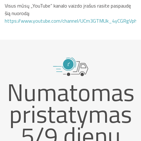
Visus mūsų „YouTube“ kanalo vaizdo įrašus rasite paspaudę
šią nuorodą:
https://www.youtube.com/channel/UCm3GTMUk_4yCGRgVphi
Numatomas
pristatymas
5/9 dienų