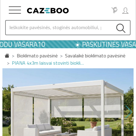
ODU VASARA10
☀️ PASKUTINĖS VASAR
Bioklimato pavėsinė
Savalaikė bioklimato pavėsinė
PIANA 4x3m laisvai stovinti biokli…