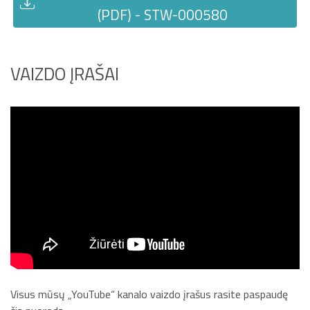
(PDF) - STW-000580
VAIZDO ĮRAŠAI
Visus mūsų „YouTube“ kanalo vaizdo įrašus rasite paspaudę