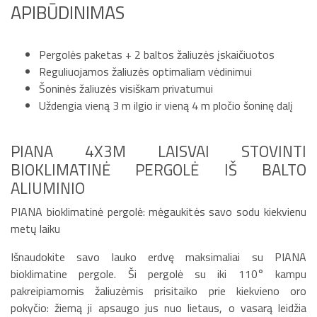
APIBŪDINIMAS
Pergolės paketas + 2 baltos žaliuzės įskaičiuotos
Reguliuojamos žaliuzės optimaliam vėdinimui
Šoninės žaliuzės visiškam privatumui
Uždengia vieną 3 m ilgio ir vieną 4 m pločio šoninę dalį
PIANA 4X3M LAISVAI STOVINTI
BIOKLIMATINĖ PERGOLĖ IŠ BALTO
ALIUMINIO
PIANA bioklimatinė pergolė: mėgaukitės savo sodu kiekvienu
metų laiku
Išnaudokite savo lauko erdvę maksimaliai su PIANA
bioklimatine pergole. Ši pergolė su iki 110° kampu
pakreipiamomis žaliuzėmis prisitaiko prie kiekvieno oro
pokyčio: žiemą ji apsaugo jus nuo lietaus, o vasarą leidžia