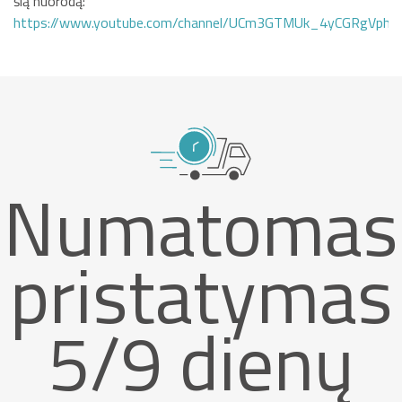
šią nuorodą:
https://www.youtube.com/channel/UCm3GTMUk_4yCGRgVphi
Numatomas
pristatymas
5/9 dienų