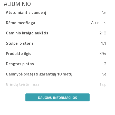
ALIUMINIO
Atstumiantis vandenį
Ne
Rėmo medžiaga
Aliuminis
Gaminio kraigo aukštis
218
Stulpelio storis
1.1
Produkto ilgis
394
Dengtas plotas
12
Galimybė pratęsti garantiją 10 metų
Ne
Grindų tvirtinimas
Taip
DAUGIAU INFORMACIJOS