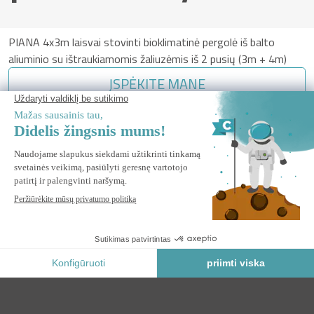
PIANA 4x3m laisvai stovinti bioklimatinė pergolė iš balto
aliuminio su ištraukiamomis žaliuzėmis iš 2 pusių (3m + 4m)
ĮSPĖKITE MANE
Praneškite man, kai ši prekė vėl bus sandėlyje.
Saugus Mokėjimas