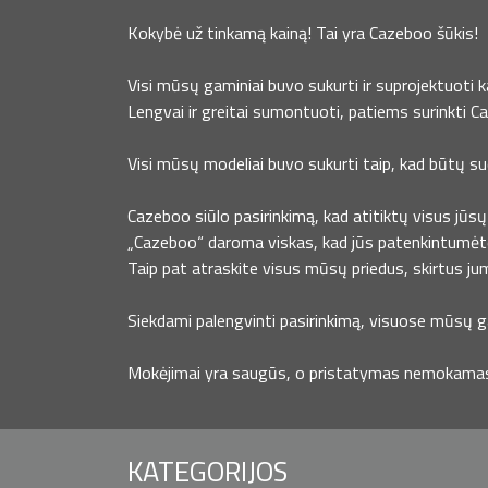
Kokybė už tinkamą kainą! Tai yra Cazeboo šūkis!
Visi mūsų gaminiai buvo sukurti ir suprojektuoti 
Lengvai ir greitai sumontuoti, patiems surinkti C
Visi mūsų modeliai buvo sukurti taip, kad būtų s
Cazeboo siūlo pasirinkimą, kad atitiktų visus jūsų 
„Cazeboo“ daroma viskas, kad jūs patenkintumėt
Taip pat atraskite visus mūsų priedus, skirtus ju
Siekdami palengvinti pasirinkimą, visuose mūsų ga
Mokėjimai yra saugūs, o pristatymas nemokamas, 
KATEGORIJOS