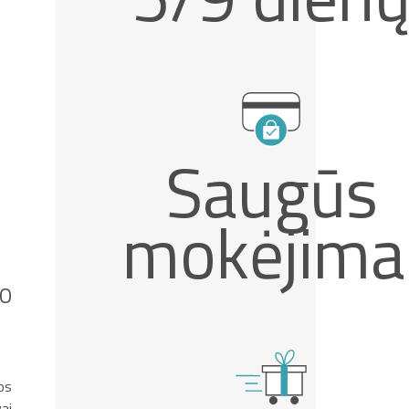
Saugūs
mokėjima
IO
os
vai