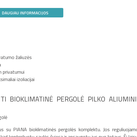
DAUGIAU INFORMACIJOS
ivatumo žaliuzės
a
 privatumui
maliai izoliacijai
TI BIOKLIMATINĖ PERGOLĖ PILKO ALIUMIN
golė
s su PIANA bioklimatinės pergolės komplektu. Jos reguliuojam
 kad kontroliuotų saulės šviesą ir apsaugotų jus nuo lietaus. Ši lais