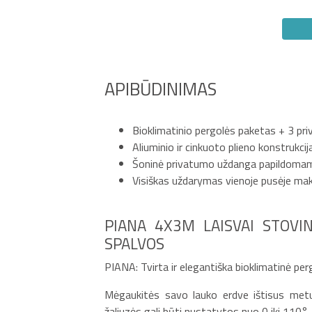
APIBŪDINIMAS
Bioklimatinio pergolės paketas + 3 pr
Aliuminio ir cinkuoto plieno konstrukcij
Šoninė privatumo uždanga papildomam
Visiškas uždarymas vienoje pusėje maksi
PIANA 4X3M LAISVAI STOVIN
SPALVOS
PIANA: Tvirta ir elegantiška bioklimatinė per
Mėgaukitės savo lauko erdve ištisus metu
žaliuzės gali būti nustatytos nuo 0 iki 110°,