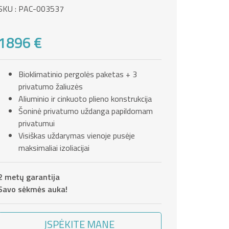
SKU : PAC-003537
1896 €
Bioklimatinio pergolės paketas + 3
privatumo žaliuzės
Aliuminio ir cinkuoto plieno konstrukcija
Šoninė privatumo uždanga papildomam
privatumui
Visiškas uždarymas vienoje pusėje
maksimaliai izoliacijai
2 metų garantija
Savo sėkmės auka!
ĮSPĖKITE MANE