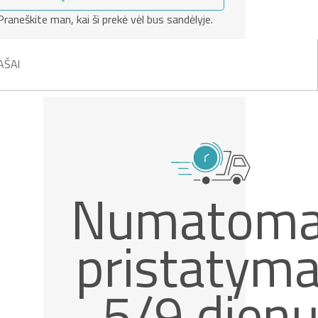
Praneškite man, kai ši prekė vėl bus sandėlyje.
AŠAI
Numatom
pristatym
5/9 dien