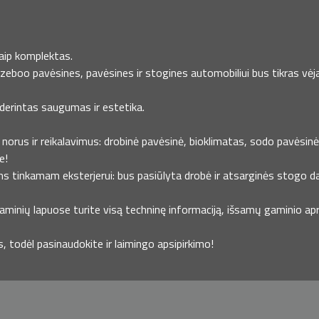
kaip komplektas.
azeboo pavėsines, pavėsines ir stogines automobiliui bus tikras vėja
uderintas saugumas ir estetika.
norus ir reikalavimus: drobinė pavėsinė, bioklimatas, sodo pavėsinė ,
e!
ms tinkamam eksterjerui: bus pasiūlyta drobė ir atsarginės stogo da
minių lapuose turite visą techninę informaciją, išsamų gaminio apra
todėl pasinaudokite ir laimingo apsipirkimo!