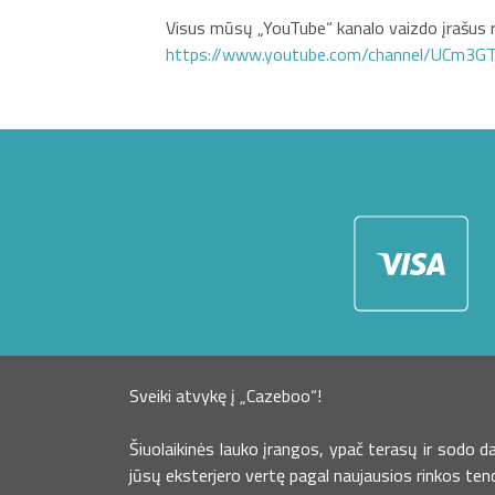
Visus mūsų „YouTube“ kanalo vaizdo įrašus r
https://www.youtube.com/channel/UCm3
Sveiki atvykę į „Cazeboo“!
Šiuolaikinės lauko įrangos, ypač terasų ir sodo 
jūsų eksterjero vertę pagal naujausios rinkos ten