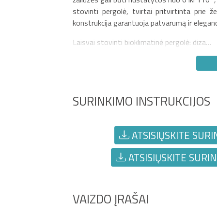
stovinti pergolė, tvirtai pritvirtinta prie
konstrukcija garantuoja patvarumą ir eleganc
Laisvai stovinti bioklimatinė pergolė: diza…
SURINKIMO INSTRUKCIJOS
ATSISIŲSKITE SURI
ATSISIŲSKITE SURIN
VAIZDO ĮRAŠAI