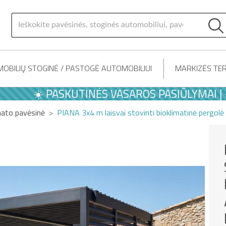
OBILIŲ STOGINĖ / PASTOGĖ AUTOMOBILIUI
MARKIZĖS TER
☀️ PASKUTINĖS VASAROS PASIŪLYMAI | -10% 
mato pavėsinė
PIANA 3x4 m laisvai stovinti bioklimatinė pergolė 