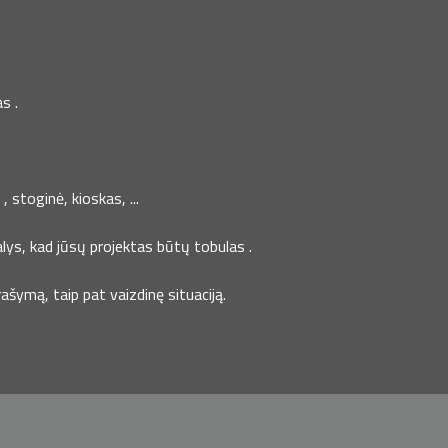
s .
 stoginė, kioskas, ...
lys, kad jūsų projektas būtų tobulas .
šymą, taip pat vaizdinę situaciją.