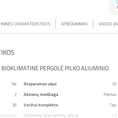
HNINĖS CHARAKTERISTIKOS
APIBŪDINIMAS
VAIZDO ĮR
IKOS
I BIOKLIMATINĖ PERGOLĖ PILKO ALIUMINIO
Ne
Atsparumas vėjui
70
2
Ašmenų medžiaga
Plienas
38
Varžtai komplekte
Taip
čiakampis
Viršutinių statramsčių storis
1.3