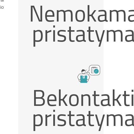
Nemokam
io
pristatym
Bekontakt
pristatym