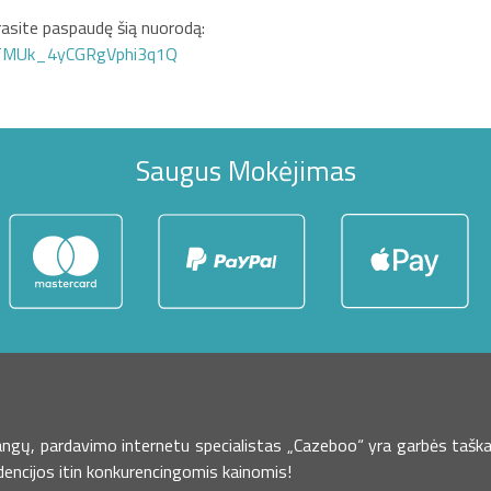
asite paspaudę šią nuorodą:
GTMUk_4yCGRgVphi3q1Q
Saugus Mokėjimas
dangų, pardavimo internetu specialistas „Cazeboo“ yra garbės taška
dencijos itin konkurencingomis kainomis!