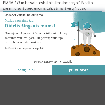
PIANA 3x3 m laisvai stovinti bioklimatinė pergolė iš balto
aliuminio su ištraukiamomis žaliuzėmis iš visų 4 pusių
IŠANKSTINIS UŽSAKYMAS *
* Pirmenybinis rezervavimas
Saugus Mokėjimas