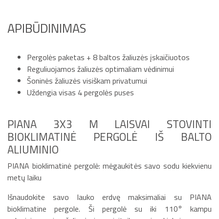
APIBŪDINIMAS
Pergolės paketas + 8 baltos žaliuzės įskaičiuotos
Reguliuojamos žaliuzės optimaliam vėdinimui
Šoninės žaliuzės visiškam privatumui
Uždengia visas 4 pergolės puses
PIANA 3X3 M LAISVAI STOVINTI
BIOKLIMATINĖ PERGOLĖ IŠ BALTO
ALIUMINIO
PIANA bioklimatinė pergolė: mėgaukitės savo sodu kiekvienu
metų laiku
Išnaudokite savo lauko erdvę maksimaliai su PIANA
bioklimatine pergole. Ši pergolė su iki 110° kampu