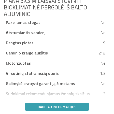
PIANA 3X3 M LAISVAI STOVINTI
BIOKLIMATINĖ PERGOLĖ IŠ BALTO
ALIUMINIO
Pakeliamas stogas
Ne
Atstumiantis vandenį
Ne
Dengtas plotas
9
Gaminio kraigo aukštis
218
Motorizuotas
Ne
Viršutinių statramsčių storis
1.3
Galimybė pratęsti garantiją 5 metams
Ne
Surinkimui rekomenduojamas žmonių skaičius
3
DAUGIAU INFORMACIJOS