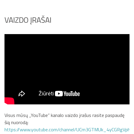
VAIZDO ĮRAŠAI
Visus mūsų „YouTube“ kanalo vaizdo įrašus rasite paspaudę
šią nuorodą:
https://www.youtube.com/channel/UCm3GTMUk_4yCGRgVphi