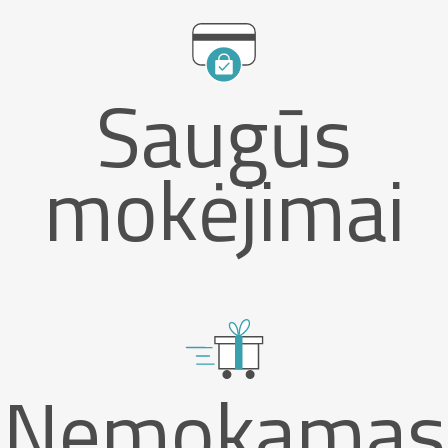
Saugūs
mokėjimai
Nemokamas