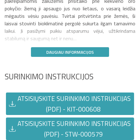
pakreipiamomis žaliuzėmis prisitaiko prie kiekvieno oro
pokyčio: žiemą ji apsaugo jus nuo lietaus, o vasarą leidžia
mėgautis vėsiu pavėsiu. Tvirtai pritvirtinta prie žemės, ši
laisvai stovinti bioklimatinė pergolė sukurta ilgam tarnavimo
laikui. Ji pasižymi puikiu atsparumu vėjui, užtikrindama
stabilumą ir saugumą net ir nenu…
DAUGIAU INFORMACIJOS
SURINKIMO INSTRUKCIJOS
ATSISIŲSKITE SURINKIMO INSTRUKCIJAS
(PDF) - KIT-000608
ATSISIŲSKITE SURINKIMO INSTRUKCIJAS
(PDF) - STW-000579