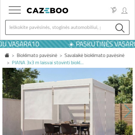
DU VASARA10
☀️ PASKUTINĖS VASAROS
Bioklimato pavėsinė
Savalaikė bioklimato pavėsinė
PIANA 3x3 m laisvai stovinti biokl…