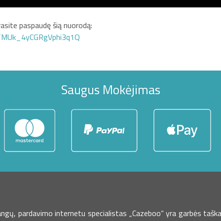
asite paspaudę šią nuorodą:
GTMUk_4yCGRgVphi3q1Q
Saugus Mokėjimas
dangų, pardavimo internetu specialistas „Cazeboo“ yra garbės taška