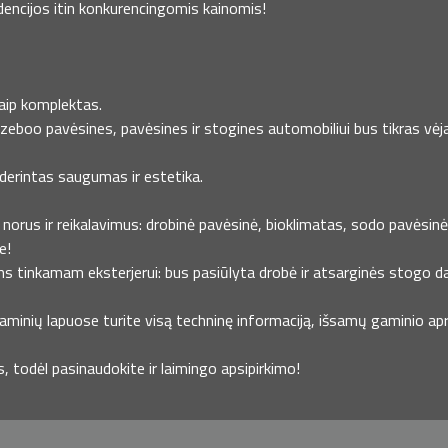
dencijos itin konkurencingomis kainomis!
kaip komplektas.
azeboo pavėsines, pavėsines ir stogines automobiliui bus tikras vėja
uderintas saugumas ir estetika.
norus ir reikalavimus: drobinė pavėsinė, bioklimatas, sodo pavėsinė ,
e!
ms tinkamam eksterjerui: bus pasiūlyta drobė ir atsarginės stogo da
minių lapuose turite visą techninę informaciją, išsamų gaminio apra
todėl pasinaudokite ir laimingo apsipirkimo!