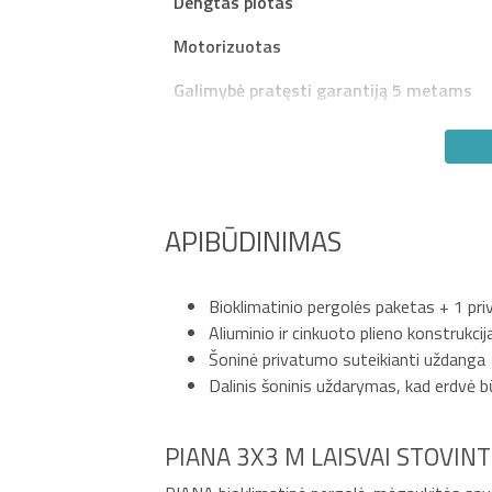
Dengtas plotas
Motorizuotas
Galimybė pratęsti garantiją 5 metams
APIBŪDINIMAS
Bioklimatinio pergolės paketas + 1 pr
Aliuminio ir cinkuoto plieno konstrukcij
Šoninė privatumo suteikianti uždanga
Dalinis šoninis uždarymas, kad erdvė 
PIANA 3X3 M LAISVAI STOVINT