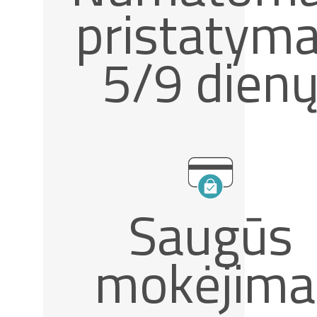
pristatym
5/9 dien
Saugūs
mokėjima