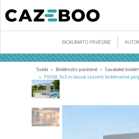
BIOKLIMATO PAVĖSINĖ
AUTOM
Sveiki
Bioklimato pavėsinė
Savalaikė biokli
PIANA 3x3 m laisvai stovinti bioklimatinė pergo