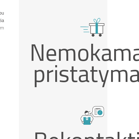
pu
ia
am
Nemokam
pristatym