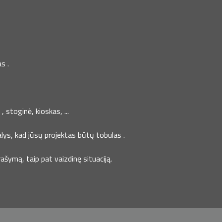
s .
 stoginė, kioskas, ...
lys, kad jūsų projektas būtų tobulas .
šymą, taip pat vaizdinę situaciją.