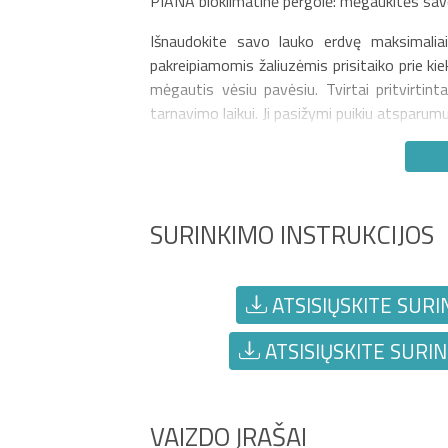
PIANA bioklimatinė pergolė: mėgaukitės sav
Išnaudokite savo lauko erdvę maksimalia
pakreipiamomis žaliuzėmis prisitaiko prie kie
mėgautis vėsiu pavėsiu. Tvirtai pritvirtint
tarnavimo laikui. Ji pasižymi puikiu atsparum
SURINKIMO INSTRUKCIJOS
ATSISIŲSKITE SURI
ATSISIŲSKITE SURIN
VAIZDO ĮRAŠAI