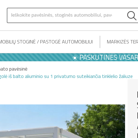
OBILIŲ STOGINĖ / PASTOGĖ AUTOMOBILIUI
MARKIZĖS TER
☀️ PASKUTINĖS VASAROS PA
mato pavėsinė
lė iš balto aliuminio su 1 privatumo suteikiančia tinklelio žaliuze