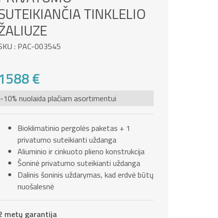
SUTEIKIANČIA TINKLELIO
ŽALIUZE
SKU : PAC-003545
1588 €
-10% nuolaida plačiam asortimentui
Bioklimatinio pergolės paketas + 1
privatumo suteikianti uždanga
Aliuminio ir cinkuoto plieno konstrukcija
Šoninė privatumo suteikianti uždanga
Dalinis šoninis uždarymas, kad erdvė būtų
nuošalesnė
2 metų garantija