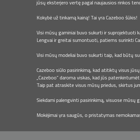
jūsų eksterjero vertę pagal naujausios rinkos ten
Kokybė už tinkamą kainą! Tai yra Cazeboo šūkis!
Visi mūsų gaminiai buvo sukurti ir suprojektuoti 
Lengvai ir greitai sumontuoti, patiems surinkti C
Visi mūsų modeliai buvo sukurti taip, kad būtų s
Cazeboo siūlo pasirinkimą, kad atitiktų visus jūsų 
„Cazeboo“ daroma viskas, kad jūs patenkintumėt
Taip pat atraskite visus mūsų priedus, skirtus ju
Siekdami palengvinti pasirinkimą, visuose mūsų ga
Mokėjimai yra saugūs, o pristatymas nemokamas, 