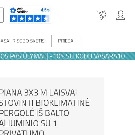
ASAI IR SODO SKĖTIS
PRIEDAI
SIŪLYMAI | -10% SU KODU VASARA10
PIANA 3X3 M LAISVAI
STOVINTI BIOKLIMATINĖ
PERGOLĖ IŠ BALTO
ALIUMINIO SU 1
PRIVATUMO