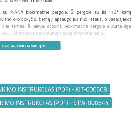
o sodu kiekvienu metų laiku
i su PIANA bioklimatine pergole. Ši pergolė su iki 110° kam
kvieno oro pokyčio: žiemą ji apsaugo jus nuo lietaus, o vasarą leidž
a prie žemės, ši laisvai stovinti bioklimatinė pergolė sukurta ilg
u vėjui, užtikrindama stabilumą ir saugumą net ir nenu…
DAUGIAU INFORMACIJOS
NKIMO INSTRUKCIJAS (PDF) - KIT-000608
KIMO INSTRUKCIJAS (PDF) - STW-000544