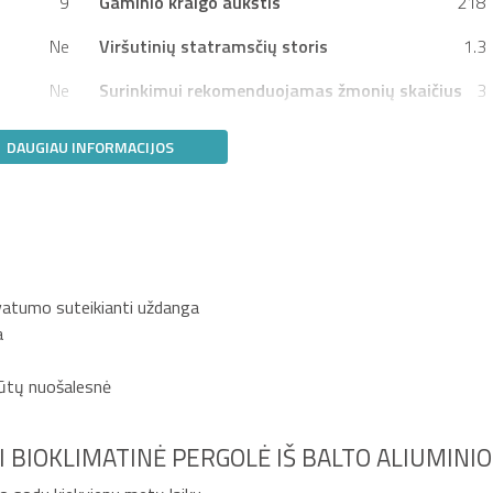
9
Gaminio kraigo aukštis
218
Ne
Viršutinių statramsčių storis
1.3
Ne
Surinkimui rekomenduojamas žmonių skaičius
3
DAUGIAU INFORMACIJOS
ivatumo suteikianti uždanga
a
būtų nuošalesnė
I BIOKLIMATINĖ PERGOLĖ IŠ BALTO ALIUMINIO