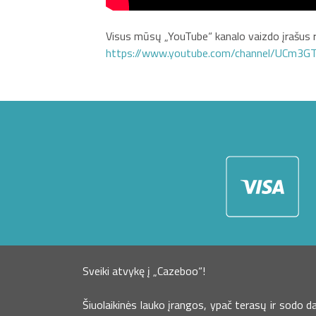
Visus mūsų „YouTube“ kanalo vaizdo įrašus r
https://www.youtube.com/channel/UCm3
Sveiki atvykę į „Cazeboo“!
Šiuolaikinės lauko įrangos, ypač terasų ir sodo 