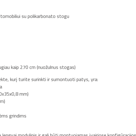
tomobiliui su polikarbonato stogu
augiau kaip 270 cm (nuožulnus stogas)
e, kurį turite surinkti ir sumontuoti patys, yra:
ja
 (70x35x0,8 mm)
mm)
ėms grindims
 lengvai modulinis ir gali būti montuojamas įvairiose konfigūracijos