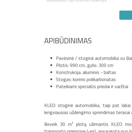
APIBŪDINIMAS
Pavėsinė / stoginė automobiliui su šla
Plotis: 990 cm, gylis: 300 cm
Konstrukcija: aliuminis - baltas
Stogas: korinis polikarbonatas
Pateikiami specialūs priedai ir varžtai
KLEO stoginė automobiliui, taip pat labai p
lengviausias uždengimo sprendimas terasai 
Beveik 30 m² plotą užimantis KLEO modeli
transporto priemonę (-es), apsaugotą nuo blo