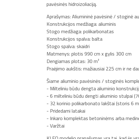
pavėsinės hidroizoliaciją.
Aprašymas: Aliumininė pavėsinė / stoginė au
Konstrukcijos medžiaga: aliuminis
Stogo medžiaga: polikarbonatas
Konstrukcijos spalva: balta
Stogo spalva: skaidri
Matmenys: plotis 990 cm x gylis 300 cm
Dengiamas plotas: 30 m²
Praėjimo aukštis: mažiausiai 225 cm ir ne d
Šiame aliuminio pavėsinės / stoginės komplekt
- Milteliniu būdu dengta aliuminio konstrukci
- 6 milteliniu būdu dengti aliuminio stulpai
- 32 korinio polikarbonato lakštai (storis 6 
- Pridedami latakai
- Inkaro komplektas betoninėms arba medin
- Varžtai
KLEO modelio pranašumas yra tai, kad jis yra