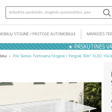
OBILIŲ STOGINĖ / PASTOGĖ AUTOMOBILIUI
MARKIZĖS TER
☀️ PASKUTINĖS VASAROS 
liui
Prie Sienos Tvirtinama Stoginė / Pergolė 30m² KLEO 10x3