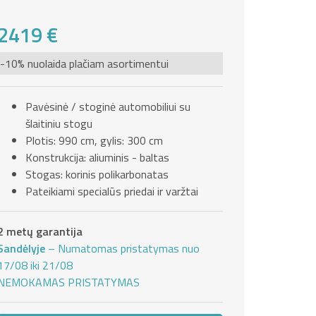
2419 €
-10% nuolaida plačiam asortimentui
Pavėsinė / stoginė automobiliui su
šlaitiniu stogu
Plotis: 990 cm, gylis: 300 cm
Konstrukcija: aliuminis - baltas
Stogas: korinis polikarbonatas
Pateikiami specialūs priedai ir varžtai
2 metų garantija
Sandėlyje
– Numatomas pristatymas nuo
17/08 iki 21/08
NEMOKAMAS PRISTATYMAS