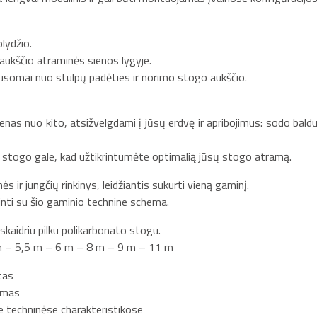
lydžio.
aukščio atraminės sienos lygyje.
lausomai nuo stulpų padėties ir norimo stogo aukščio.
ienas nuo kito, atsižvelgdami į jūsų erdvę ir apribojimus: sodo baldu
 stogo gale, kad užtikrintumėte optimalią jūsų stogo atramą.
ir jungčių rinkinys, leidžiantis sukurti vieną gaminį.
inti su šio gaminio technine schema.
skaidriu pilku polikarbonato stogu.
 m – 5,5 m – 6 m – 8 m – 9 m – 11 m
tas
kimas
te techninėse charakteristikose