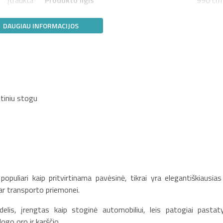
DAUGIAU INFORMACIJOS
itiniu stogu
opuliari kaip pritvirtinama pavėsinė, tikrai yra elegantiškiausias 
ar transporto priemonei.
s, įrengtas kaip stoginė automobiliui, leis patogiai pastaty
go oro ir karščio.