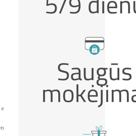
5/9 dien
Saugūs
mokėjim
ir
ti