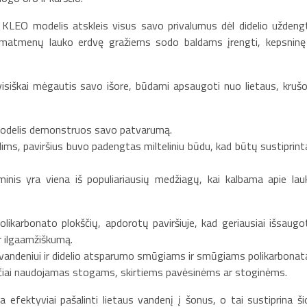
, KLEO modelis atskleis visus savo privalumus dėl didelio uždeng
matmenų lauko erdvę gražiems sodo baldams įrengti, kepsninę 
isiškai mėgautis savo išore, būdami apsaugoti nuo lietaus, krušo
O modelis demonstruos savo patvarumą.
ms, paviršius buvo padengtas milteliniu būdu, kad būtų sustiprint
uminis yra viena iš populiariausių medžiagų, kai kalbama apie lau
olikarbonato plokščių, apdorotų paviršiuje, kad geriausiai išsaugo
ir ilgaamžiškumą.
andeniui ir didelio atsparumo smūgiams ir smūgiams polikarbonat
lačiai naudojamas stogams, skirtiems pavėsinėms ar stoginėms.
a efektyviai pašalinti lietaus vandenį į šonus, o tai sustiprina ši