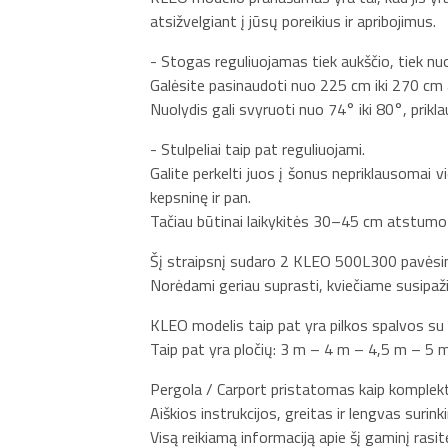
atsižvelgiant į jūsų poreikius ir apribojimus.
- Stogas reguliuojamas tiek aukščio, tiek nuo
Galėsite pasinaudoti nuo 225 cm iki 270 cm 
Nuolydis gali svyruoti nuo 74° iki 80°, prik
- Stulpeliai taip pat reguliuojami.
Galite perkelti juos į šonus nepriklausomai v
kepsninę ir pan.
Tačiau būtinai laikykitės 30–45 cm atstumo
Šį straipsnį sudaro 2 KLEO 500L300 pavėsinės 
Norėdami geriau suprasti, kviečiame susipaž
KLEO modelis taip pat yra pilkos spalvos su 
Taip pat yra pločių: 3 m – 4 m – 4,5 m – 5
Pergola / Carport pristatomas kaip komplek
Aiškios instrukcijos, greitas ir lengvas surin
Visą reikiamą informaciją apie šį gaminį rasi