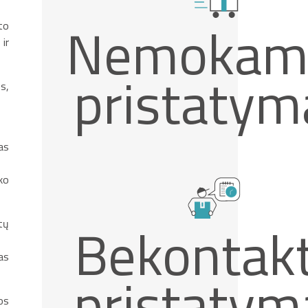
Nemokam
to
ir
pristatym
s,
as
ko
Bekontakt
tų
as
pristatym
os