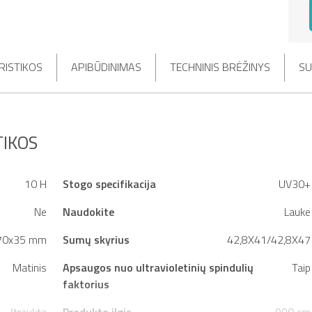
RISTIKOS
APIBŪDINIMAS
TECHNINIS BRĖŽINYS
SU
IKOS
10 H
Stogo specifikacija
UV30+
Ne
Naudokite
Lauke
70x35 mm
Sumų skyrius
42,8X41/42,8X47
Matinis
Apsaugos nuo ultravioletinių spindulių
Taip
faktorius
Įtraukta
Produkto ilgis
990 cm