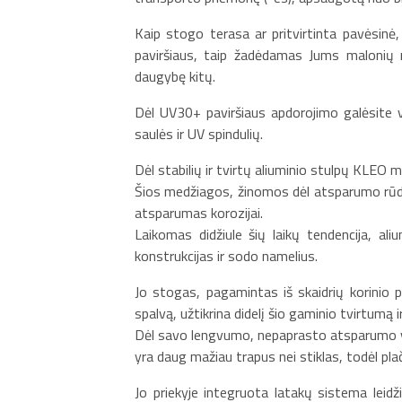
Kaip stogo terasa ar pritvirtinta pavėsinė
paviršiaus, taip žadėdamas Jums malonių 
daugybę kitų.
Dėl UV30+ paviršiaus apdorojimo galėsite v
saulės ir UV spindulių.
Dėl stabilių ir tvirtų aliuminio stulpų KLE
Šios medžiagos, žinomos dėl atsparumo rūdi
atsparumas korozijai.
Laikomas didžiule šių laikų tendencija, ali
konstrukcijas ir sodo namelius.
Jo stogas, pagamintas iš skaidrių korinio p
spalvą, užtikrina didelį šio gaminio tvirtumą 
Dėl savo lengvumo, nepaprasto atsparumo v
yra daug mažiau trapus nei stiklas, todėl p
Jo priekyje integruota latakų sistema leidži