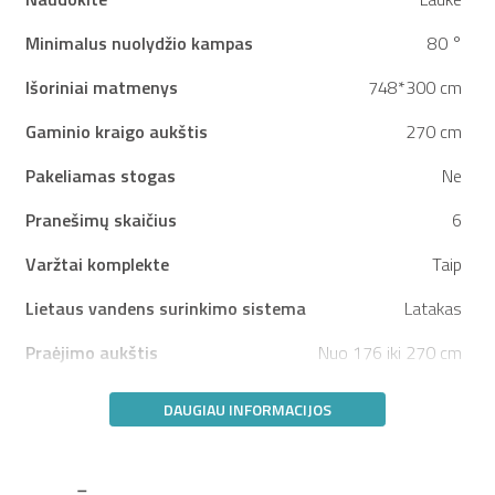
Minimalus nuolydžio kampas
80 °
Išoriniai matmenys
748*300 cm
Gaminio kraigo aukštis
270 cm
Pakeliamas stogas
Ne
Pranešimų skaičius
6
Varžtai komplekte
Taip
Lietaus vandens surinkimo sistema
Latakas
Praėjimo aukštis
Nuo 176 iki 270 cm
DAUGIAU INFORMACIJOS