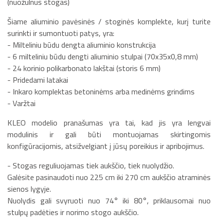
(nuožulnus stogas)
Šiame aliuminio pavėsinės / stoginės komplekte, kurį turite
surinkti ir sumontuoti patys, yra:
- Milteliniu būdu dengta aliuminio konstrukcija
- 6 milteliniu būdu dengti aliuminio stulpai (70x35x0,8 mm)
- 24 korinio polikarbonato lakštai (storis 6 mm)
- Pridedami latakai
- Inkaro komplektas betoninėms arba medinėms grindims
- Varžtai
KLEO modelio pranašumas yra tai, kad jis yra lengvai
modulinis ir gali būti montuojamas skirtingomis
konfigūracijomis, atsižvelgiant į jūsų poreikius ir apribojimus.
- Stogas reguliuojamas tiek aukščio, tiek nuolydžio.
Galėsite pasinaudoti nuo 225 cm iki 270 cm aukščio atraminės
sienos lygyje.
Nuolydis gali svyruoti nuo 74° iki 80°, priklausomai nuo
stulpų padėties ir norimo stogo aukščio.