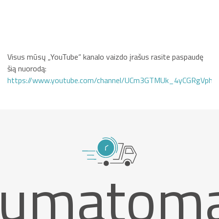
Visus mūsų „YouTube“ kanalo vaizdo įrašus rasite paspaudę
šią nuorodą:
https://www.youtube.com/channel/UCm3GTMUk_4yCGRgVphi
umatom