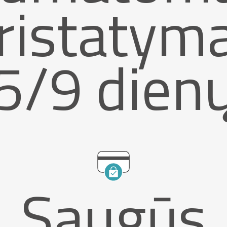
ristatym
5/9 dien
Saugūs