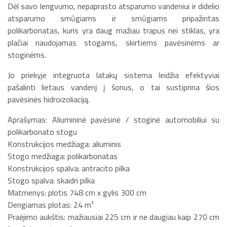
Dėl savo lengvumo, nepaprasto atsparumo vandeniui ir didelio
atsparumo smūgiams ir smūgiams pripažintas
polikarbonatas, kuris yra daug mažiau trapus nei stiklas, yra
plačiai naudojamas stogams, skirtiems pavėsinėms ar
stoginėms.
Jo priekyje integruota latakų sistema leidžia efektyviai
pašalinti lietaus vandenį į šonus, o tai sustiprina šios
pavėsinės hidroizoliaciją.
Aprašymas: Aliumininė pavėsinė / stoginė automobiliui su
polikarbonato stogu
Konstrukcijos medžiaga: aliuminis
Stogo medžiaga: polikarbonatas
Konstrukcijos spalva: antracito pilka
Stogo spalva: skaidri pilka
Matmenys: plotis 748 cm x gylis 300 cm
Dengiamas plotas: 24 m²
Praėjimo aukštis: mažiausiai 225 cm ir ne daugiau kaip 270 cm