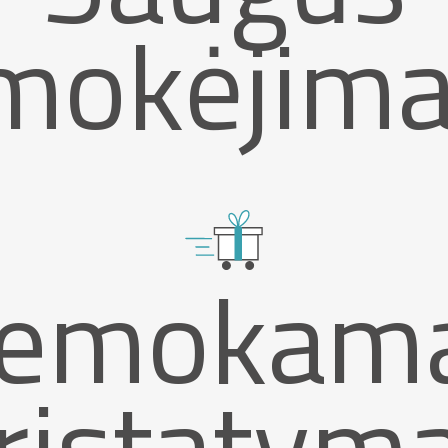
mokėjima
emokam
ristatym