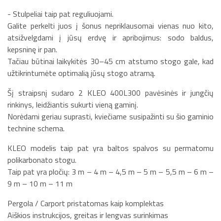
- Stulpeliai taip pat reguliuojami.
Galite perkelti juos į šonus nepriklausomai vienas nuo kito,
atsižvelgdami į jūsų erdvę ir apribojimus: sodo baldus,
kepsninę ir pan.
Tačiau būtinai laikykitės 30–45 cm atstumo stogo gale, kad
užtikrintumėte optimalią jūsų stogo atramą.
Šį straipsnį sudaro 2 KLEO 400L300 pavėsinės ir jungčių
rinkinys, leidžiantis sukurti vieną gaminį.
Norėdami geriau suprasti, kviečiame susipažinti su šio gaminio
technine schema.
KLEO modelis taip pat yra baltos spalvos su permatomu
polikarbonato stogu.
Taip pat yra pločių: 3 m – 4 m – 4,5 m – 5 m – 5,5 m – 6 m –
9 m – 10 m – 11 m
Pergola / Carport pristatomas kaip komplektas
Aiškios instrukcijos, greitas ir lengvas surinkimas