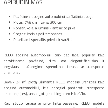
APIBŪDINIMAS
Pavėsinė / stoginė automobiliui su šlaitiniu stogu
Plotis: 748 cm ir gylis: 300 cm
Konstrukcija: aliuminis - antracito pilka
Stogas: korinis polikarbonatas
Pateikiami specialūs priedai ir varžtai
KLEO stoginė automobiliui, taip pat labai populiari kaip
pritvirtinama pavėsinė, tikrai yra elegantiškiausias ir
lengviausias uždengimo sprendimas terasai ar transporto
priemonei.
Beveik 24 m² plotą užimantis KLEO modelis, įrengtas kaip
stoginė automobiliui, leis patogiai pastatyti transporto
priemonę (-es), apsaugotą nuo blogo oro ir karščio.
Kaip stogo terasa ar pritvirtinta pavėsinė, KLEO modelis