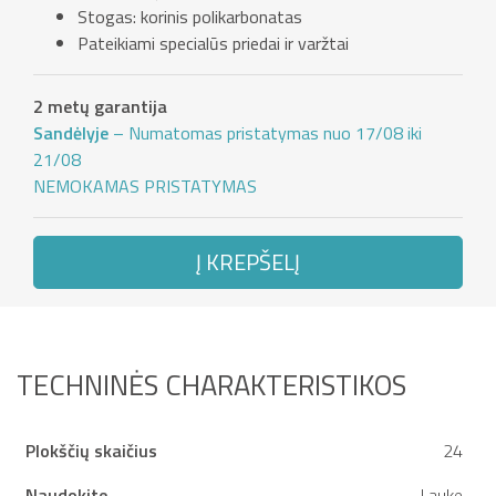
Stogas: korinis polikarbonatas
Pateikiami specialūs priedai ir varžtai
2 metų garantija
Sandėlyje
– Numatomas pristatymas nuo 17/08 iki
21/08
NEMOKAMAS PRISTATYMAS
Į KREPŠELĮ
TECHNINĖS CHARAKTERISTIKOS
Plokščių skaičius
24
Naudokite
Lauke