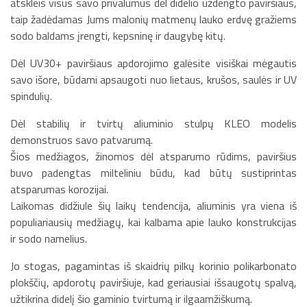
atskleis visus savo privalumus dėl didelio uždengto paviršiaus,
taip žadėdamas Jums malonių matmenų lauko erdvę gražiems
sodo baldams įrengti, kepsninę ir daugybę kitų.
Dėl UV30+ paviršiaus apdorojimo galėsite visiškai mėgautis
savo išore, būdami apsaugoti nuo lietaus, krušos, saulės ir UV
spindulių.
Dėl stabilių ir tvirtų aliuminio stulpų KLEO modelis
demonstruos savo patvarumą.
Šios medžiagos, žinomos dėl atsparumo rūdims, paviršius
buvo padengtas milteliniu būdu, kad būtų sustiprintas
atsparumas korozijai.
Laikomas didžiule šių laikų tendencija, aliuminis yra viena iš
populiariausių medžiagų, kai kalbama apie lauko konstrukcijas
ir sodo namelius.
Jo stogas, pagamintas iš skaidrių pilkų korinio polikarbonato
plokščių, apdorotų paviršiuje, kad geriausiai išsaugotų spalvą,
užtikrina didelį šio gaminio tvirtumą ir ilgaamžiškumą.