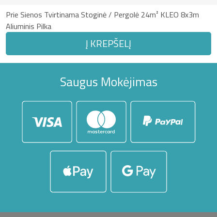
Prie Sienos Tvirtinama Stoginė / Pergolė 24m² KLEO 8x3m
Aliuminis Pilka
Į KREPŠELĮ
Saugus Mokėjimas