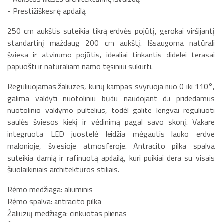
- Prestižiškesnę apdailą
250 cm aukštis suteikia tikrą erdvės pojūtį, gerokai viršijantį
standartinį maždaug 200 cm aukštį. Išsaugoma natūrali
šviesa ir atvirumo pojūtis, idealiai tinkantis didelei terasai
papuošti ir natūraliam namo tęsiniui sukurti.
Reguliuojamas žaliuzes, kurių kampas svyruoja nuo 0 iki 110°,
galima valdyti nuotoliniu būdu naudojant du pridedamus
nuotolinio valdymo pultelius, todėl galite lengvai reguliuoti
saulės šviesos kiekį ir vėdinimą pagal savo skonį. Vakare
integruota LED juostelė leidžia mėgautis lauko erdve
malonioje, šviesioje atmosferoje. Antracito pilka spalva
suteikia darnią ir rafinuotą apdailą, kuri puikiai dera su visais
šiuolaikiniais architektūros stiliais.
Rėmo medžiaga: aliuminis
Rėmo spalva: antracito pilka
Žaliuzių medžiaga: cinkuotas plienas