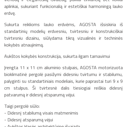
aplinkai, sukuriant funkcionalią ir estetiškai harmoningą lauko
erdvę.
Sukurta reiklioms lauko erdvėms, AGOSTA išsiskiria iš
standartinių modelių erdvesniu, tvirtesniu ir konstrukciškai
tvirtesniu dizainu, siūlydama tikrą vizualinės ir techninės
kokybės atnaujinimą.
Aukštos kokybės konstrukcija, sukurta ilgam tarnavimui
Įrengta 11 x 11 cm aliuminio stulpais, AGOSTA motorizuota
bioklimatinė pergolė pasižymi didesniu tvirtumu ir stabilumu,
palyginti su standartiniais modeliais, kurie paprastai turi 9 x 9
cm stulpus. Ši tvirtesnė dalis tiesiogiai reiškia didesnį
patvarumą ir didesnį atsparumą vėjui.
Taigi pergolė siūlo:
- Didesnį stabilumą visais matmenimis
- Didesnį atsparumą vėjui
- Aukštos klasės architektūrinę išvaizdą