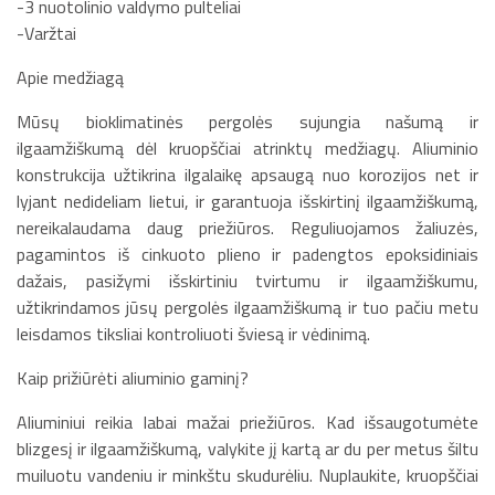
-3 nuotolinio valdymo pulteliai
-Varžtai
Apie medžiagą
Mūsų bioklimatinės pergolės sujungia našumą ir
ilgaamžiškumą dėl kruopščiai atrinktų medžiagų. Aliuminio
konstrukcija užtikrina ilgalaikę apsaugą nuo korozijos net ir
lyjant nedideliam lietui, ir garantuoja išskirtinį ilgaamžiškumą,
nereikalaudama daug priežiūros. Reguliuojamos žaliuzės,
pagamintos iš cinkuoto plieno ir padengtos epoksidiniais
dažais, pasižymi išskirtiniu tvirtumu ir ilgaamžiškumu,
užtikrindamos jūsų pergolės ilgaamžiškumą ir tuo pačiu metu
leisdamos tiksliai kontroliuoti šviesą ir vėdinimą.
Kaip prižiūrėti aliuminio gaminį?
Aliuminiui reikia labai mažai priežiūros. Kad išsaugotumėte
blizgesį ir ilgaamžiškumą, valykite jį kartą ar du per metus šiltu
muiluotu vandeniu ir minkštu skudurėliu. Nuplaukite, kruopščiai