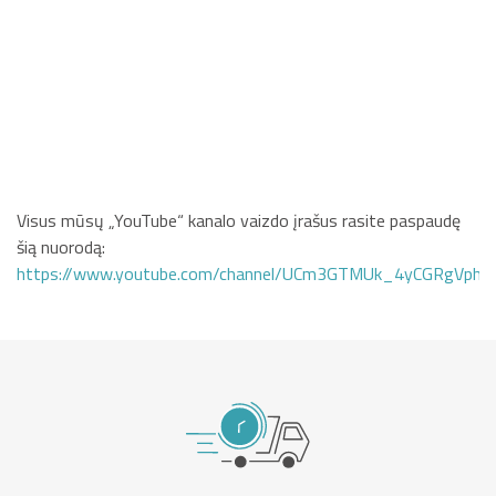
Visus mūsų „YouTube“ kanalo vaizdo įrašus rasite paspaudę
šią nuorodą:
https://www.youtube.com/channel/UCm3GTMUk_4yCGRgVphi