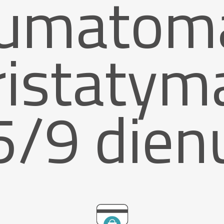
umatom
ristatym
5/9 dien