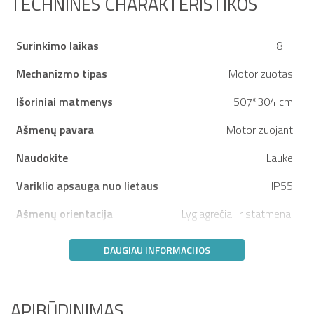
TECHNINĖS CHARAKTERISTIKOS
Surinkimo laikas
8 H
Mechanizmo tipas
Motorizuotas
Išoriniai matmenys
507*304 cm
Ašmenų pavara
Motorizuojant
Naudokite
Lauke
Variklio apsauga nuo lietaus
IP55
Ašmenų orientacija
Lygiagrečiai ir statmenai
DAUGIAU INFORMACIJOS
APIBŪDINIMAS