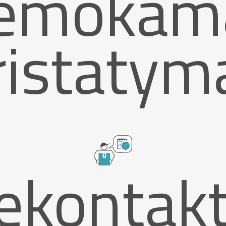
emokam
ristatym
ekontakt