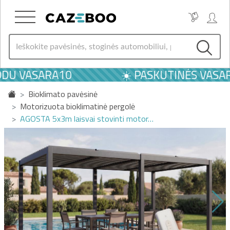
DU VASARA10
☀️ PASKUTINĖS VASAROS
Bioklimato pavėsinė
Motorizuota bioklimatinė pergolė
AGOSTA 5x3m laisvai stovinti motor…