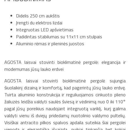
Didelis 250 cm aukštis
Įrengti du elektros lizdai
Integruotas LED apšvietimas
Padidintas stabilumas su 11x11 cm stulpais
Aliuminio rėmas ir plieninės juostos
AGOSTA laisvai stovinti bioklimatinė pergolė: elegancija ir
modernumas jūsų lauko erdvei
AGOSTA laisvai stovinti bioklimatinė pergolė sujungia
šiuolaikinį dizainą ir komfortą, kad pagerintų jūsų lauko erdvę.
Tvirta aliuminio konstrukcija ir reguliuojamos cinkuoto plieno
žaliuzės leidžia valdyti saulės šviesą ir vėdinimą nuo 0 iki 110°
pagal jūsų poreikius naudojant integruotą variklį, kurį galima
valdyti vienu iš dviejų pridedamų nuotolinio valdymo pultelių.
Visiškai antracito pilkos spalvos apdaila suteikia šiai pergolei
vienodą ir elegantišką išvaizdą, puikiai tinkančią bet kokiai