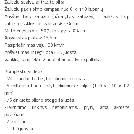
Žaliuzių spalva: antracito pilka
Žaliuzių pakreipimo kampas: nuo 0 iki 110 laipsnių
Aukštis tarp žaliuzių (uždarytos žaliuzės) ir aukštis tarp
žaliuzių (išskleistos žaliuzės): 234 cm
Matmenys: plotis 507 cm x gylis 304 cm
Apšviestas plotas: 15,5 m²
Pasipriešinimas vėjui: 80 km/h
Apšvietimas: integruota LED juosta
Variklis, komplekte 2 nuotolinio valdymo pulteliai
Komplekto sudėtis:
-Milteliniu būdu dažytas aliuminio rėmas
-6 milteliniu būdu dažyti aliuminio stulpai (110 x 110 x 1,2
mm)
-76 cinkuoto plieno stogo žaliuzės
-Tvirtinimo rinkinys betoniniams, plytų arba akmens
paviršiams
-2 varikliai
-1 LED juosta