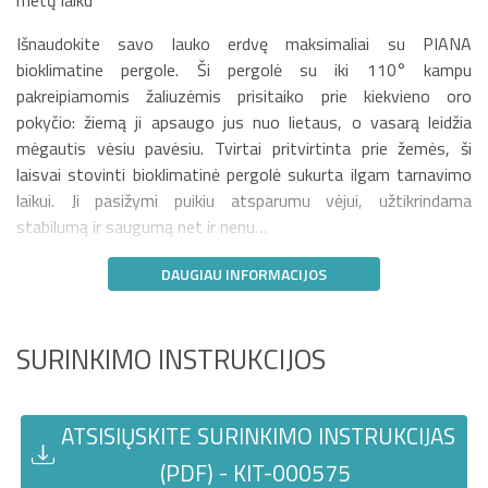
metų laiku
Išnaudokite savo lauko erdvę maksimaliai su PIANA
bioklimatine pergole. Ši pergolė su iki 110° kampu
pakreipiamomis žaliuzėmis prisitaiko prie kiekvieno oro
pokyčio: žiemą ji apsaugo jus nuo lietaus, o vasarą leidžia
mėgautis vėsiu pavėsiu. Tvirtai pritvirtinta prie žemės, ši
laisvai stovinti bioklimatinė pergolė sukurta ilgam tarnavimo
laikui. Ji pasižymi puikiu atsparumu vėjui, užtikrindama
stabilumą ir saugumą net ir nenu…
DAUGIAU INFORMACIJOS
SURINKIMO INSTRUKCIJOS
ATSISIŲSKITE SURINKIMO INSTRUKCIJAS
(PDF) - KIT-000575