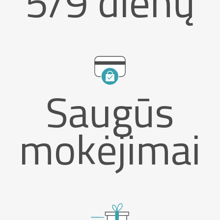
5/9 dienų
Saugūs
mokėjimai