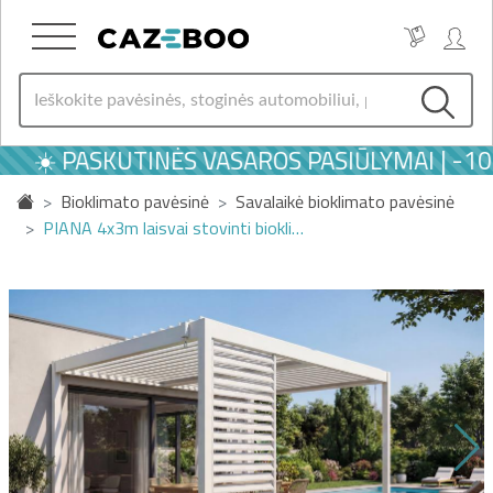
☀️ PASKUTINĖS VASAROS PASIŪLYMAI | -10
Bioklimato pavėsinė
Savalaikė bioklimato pavėsinė
PIANA 4x3m laisvai stovinti biokli…