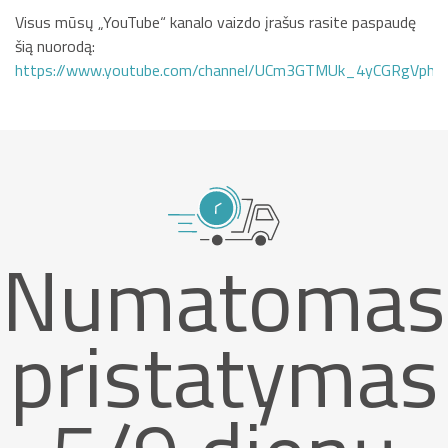
Visus mūsų „YouTube“ kanalo vaizdo įrašus rasite paspaudę
šią nuorodą:
https://www.youtube.com/channel/UCm3GTMUk_4yCGRgVphi
Numatomas
pristatymas