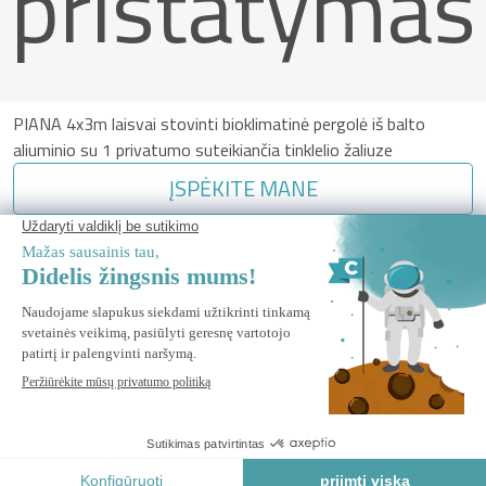
pristatymas
PIANA 4x3m laisvai stovinti bioklimatinė pergolė iš balto
aliuminio su 1 privatumo suteikiančia tinklelio žaliuze
ĮSPĖKITE MANE
Praneškite man, kai ši prekė vėl bus sandėlyje.
Saugus Mokėjimas