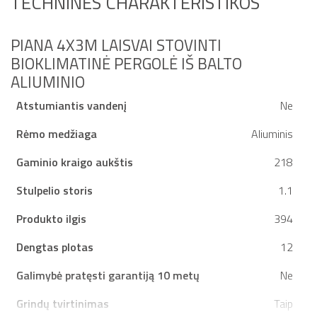
TECHNINĖS CHARAKTERISTIKOS
PIANA 4X3M LAISVAI STOVINTI
BIOKLIMATINĖ PERGOLĖ IŠ BALTO
ALIUMINIO
Atstumiantis vandenį
Ne
Rėmo medžiaga
Aliuminis
Gaminio kraigo aukštis
218
Stulpelio storis
1.1
Produkto ilgis
394
Dengtas plotas
12
Galimybė pratęsti garantiją 10 metų
Ne
Grindų tvirtinimas
Taip