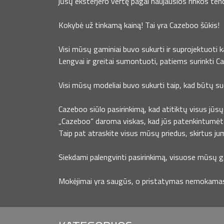
jūsų eksterjero vertę pagal naujausios rinkos ten
Kokybė už tinkamą kainą! Tai yra Cazeboo šūkis!
Visi mūsų gaminiai buvo sukurti ir suprojektuoti 
Lengvai ir greitai sumontuoti, patiems surinkti C
Visi mūsų modeliai buvo sukurti taip, kad būtų s
Cazeboo siūlo pasirinkimą, kad atitiktų visus jūsų 
„Cazeboo“ daroma viskas, kad jūs patenkintumėt
Taip pat atraskite visus mūsų priedus, skirtus ju
Siekdami palengvinti pasirinkimą, visuose mūsų ga
Mokėjimai yra saugūs, o pristatymas nemokamas, 