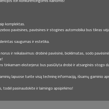
dencijos itin konkurencingomis kainomis!
kaip komplektas.
azeboo pavėsines, pavėsines ir stogines automobiliui bus tikras vėja
uderintas saugumas ir estetika.
norus ir reikalavimus: drobinė pavėsinė, bioklimatas, sodo pavėsinė ,
e!
ms tinkamam eksterjerui: bus pasiūlyta drobė ir atsarginės stogo da
minių lapuose turite visą techninę informaciją, išsamų gaminio apra
todėl pasinaudokite ir laimingo apsipirkimo!