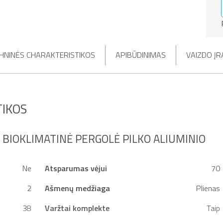
HNINĖS CHARAKTERISTIKOS
APIBŪDINIMAS
VAIZDO ĮR
IKOS
I BIOKLIMATINĖ PERGOLĖ PILKO ALIUMINIO
Ne
Atsparumas vėjui
70
2
Ašmenų medžiaga
Plienas
38
Varžtai komplekte
Taip