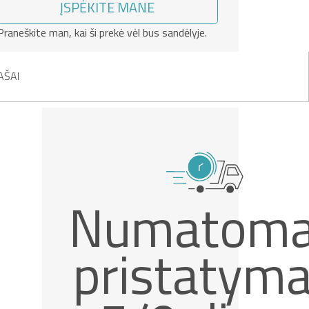
ĮSPĖKITE MANE
Praneškite man, kai ši prekė vėl bus sandėlyje.
AŠAI
Numatom
pristatym