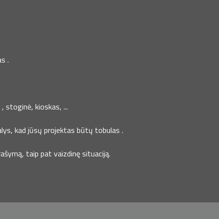
s .
 stoginė, kioskas, ...
lys, kad jūsų projektas būtų tobulas .
šymą, taip pat vaizdinę situaciją.