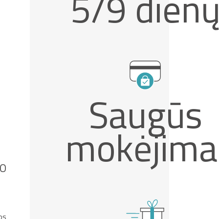
5/9 dien
Saugūs
mokėjima
IO
os