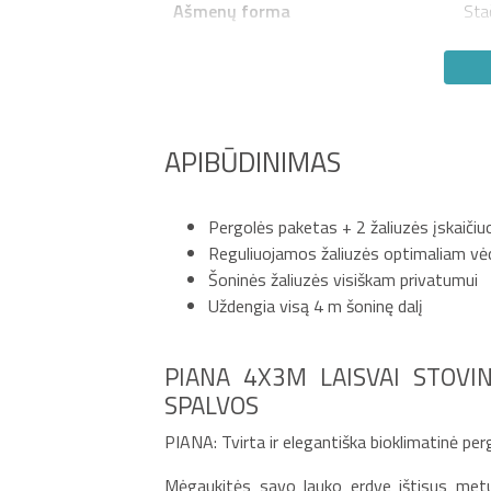
Ašmenų forma
Sta
APIBŪDINIMAS
Pergolės paketas + 2 žaliuzės įskaiči
Reguliuojamos žaliuzės optimaliam vė
Šoninės žaliuzės visiškam privatumui
Uždengia visą 4 m šoninę dalį
PIANA 4X3M LAISVAI STOVIN
SPALVOS
PIANA: Tvirta ir elegantiška bioklimatinė per
Mėgaukitės savo lauko erdve ištisus metu