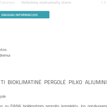
čiakampis
Viršutinių statramsčių storis
1.3
DAUGIAU INFORMACIJOS
uotos
dinimui
TI BIOKLIMATINĖ PERGOLĖ PILKO ALIUMIN
golė
s su PIANA bioklimatinės pergolės komplektu. Jos reguliuojam