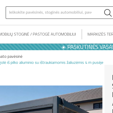
OBILIŲ STOGINĖ / PASTOGĖ AUTOMOBILIUI
MARKIZĖS TER
☀️ PASKUTINĖS VASAROS PA
mato pavėsinė
olė iš pilko aliuminio su ištraukiamomis žaliuzėmis 4 m pusėje