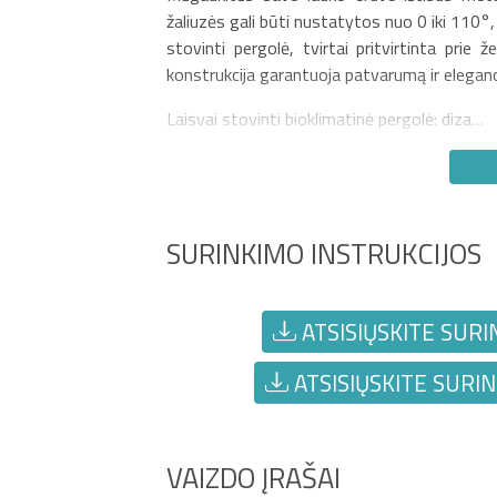
žaliuzės gali būti nustatytos nuo 0 iki 110°,
stovinti pergolė, tvirtai pritvirtinta prie
konstrukcija garantuoja patvarumą ir eleganc
Laisvai stovinti bioklimatinė pergolė: diza…
SURINKIMO INSTRUKCIJOS
ATSISIŲSKITE SURI
ATSISIŲSKITE SURIN
VAIZDO ĮRAŠAI