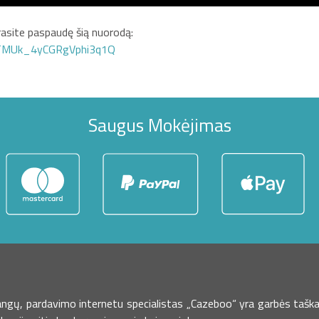
asite paspaudę šią nuorodą:
GTMUk_4yCGRgVphi3q1Q
Saugus Mokėjimas
dangų, pardavimo internetu specialistas „Cazeboo“ yra garbės taška