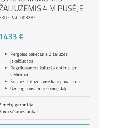
ŽALIUZĖMIS 4 M PUSĖJE
SKU : PAC-003282
1433 €
Pergolės paketas + 2 žaliuzės
įskaičiuotos
Reguliuojamos žaliuzės optimaliam
vėdinimui
Šoninės žaliuzės visiškam privatumui
Uždengia visą 4 m šoninę dalį
2 metų garantija
Savo sėkmės auka!