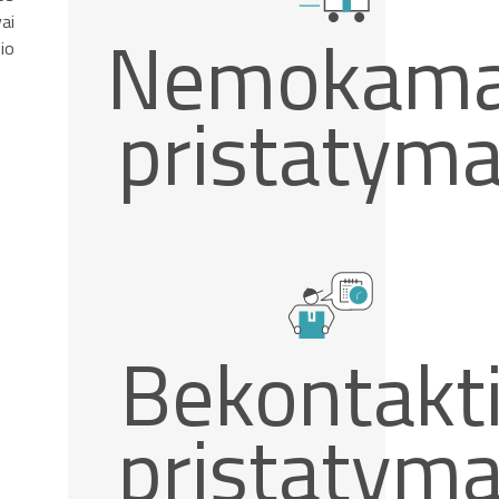
vai
Nemokam
io
pristatym
Bekontakt
pristatym