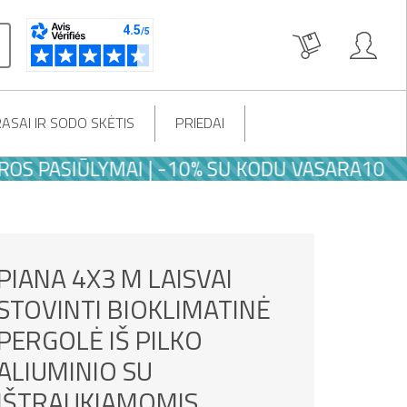
ASAI IR SODO SKĖTIS
PRIEDAI
SIŪLYMAI | -10% SU KODU VASARA10
PIANA 4X3 M LAISVAI
STOVINTI BIOKLIMATINĖ
PERGOLĖ IŠ PILKO
ALIUMINIO SU
IŠTRAUKIAMOMIS