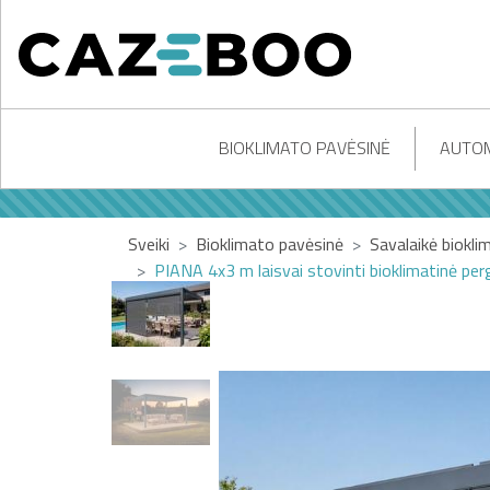
BIOKLIMATO PAVĖSINĖ
AUTOM
Sveiki
Bioklimato pavėsinė
Savalaikė biokli
PIANA 4x3 m laisvai stovinti bioklimatinė perg