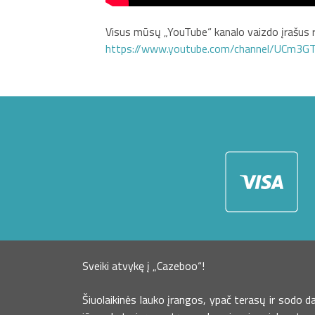
Visus mūsų „YouTube“ kanalo vaizdo įrašus r
https://www.youtube.com/channel/UCm3
Sveiki atvykę į „Cazeboo“!
Šiuolaikinės lauko įrangos, ypač terasų ir sodo 