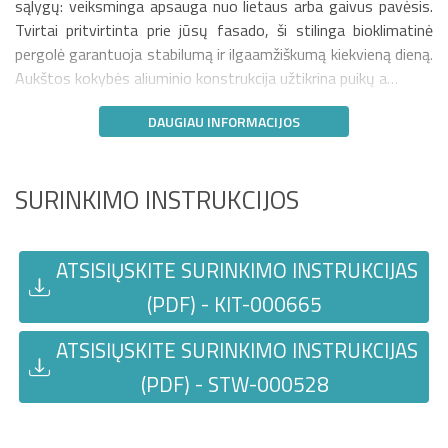
sąlygų: veiksminga apsauga nuo lietaus arba gaivus pavėsis.
Tvirtai pritvirtinta prie jūsų fasado, ši stilinga bioklimatinė
pergolė garantuoja stabilumą ir ilgaamžiškumą kiekvieną dieną.
Aukštos kokybės aliuminio konstrukcija užtikrina puikų a…
DAUGIAU INFORMACIJOS
SURINKIMO INSTRUKCIJOS
ATSISIŲSKITE SURINKIMO INSTRUKCIJAS
(PDF) - KIT-000665
ATSISIŲSKITE SURINKIMO INSTRUKCIJAS
(PDF) - STW-000528