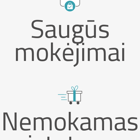
Saugūs
mokėjimai
Nemokamas