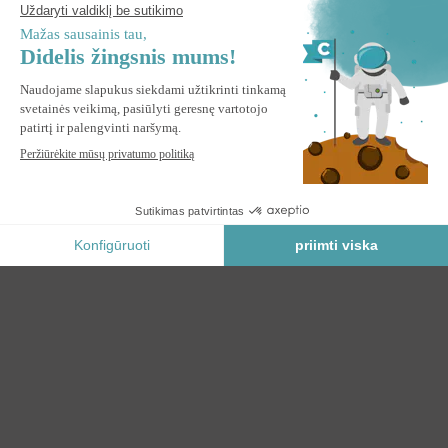
ĮSPĖKITE MANE
Praneškite man, kai ši prekė vėl bus sandėlyje.
Saugus Mokėjimas
KATEGORIJOS