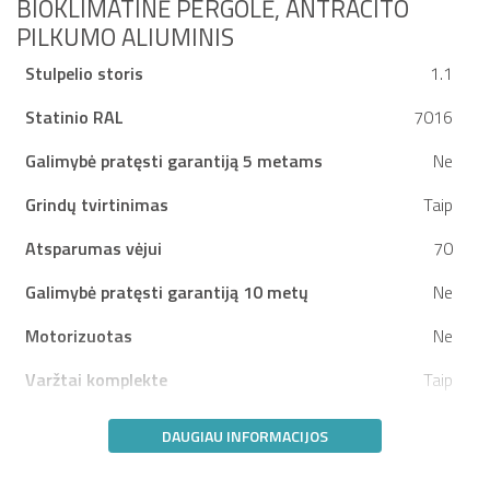
BIOKLIMATINĖ PERGOLĖ, ANTRACITO
PILKUMO ALIUMINIS
Stulpelio storis
1.1
Statinio RAL
7016
Galimybė pratęsti garantiją 5 metams
Ne
Grindų tvirtinimas
Taip
Atsparumas vėjui
70
Galimybė pratęsti garantiją 10 metų
Ne
Motorizuotas
Ne
Varžtai komplekte
Taip
DAUGIAU INFORMACIJOS