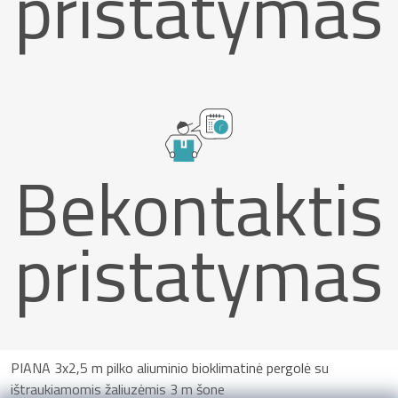
pristatymas
Bekontaktis
pristatymas
PIANA 3x2,5 m pilko aliuminio bioklimatinė pergolė su
ištraukiamomis žaliuzėmis 3 m šone