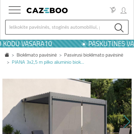
U KODU VASARA10
☀️ PASKUTINĖS VAS
Bioklimato pavėsinė
Pasvirusi bioklimato pavėsinė
PIANA 3x2,5 m pilko aliuminio biok…