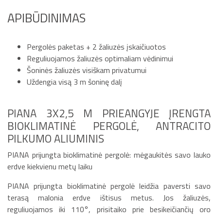
APIBŪDINIMAS
Pergolės paketas + 2 žaliuzės įskaičiuotos
Reguliuojamos žaliuzės optimaliam vėdinimui
Šoninės žaliuzės visiškam privatumui
Uždengia visą 3 m šoninę dalį
PIANA 3X2,5 M PRIEANGYJE ĮRENGTA
BIOKLIMATINĖ PERGOLĖ, ANTRACITO
PILKUMO ALIUMINIS
PIANA prijungta bioklimatinė pergolė: mėgaukitės savo lauko
erdve kiekvienu metų laiku
PIANA prijungta bioklimatinė pergolė leidžia paversti savo
terasą malonia erdve ištisus metus. Jos žaliuzės,
reguliuojamos iki 110°, prisitaiko prie besikeičiančių oro