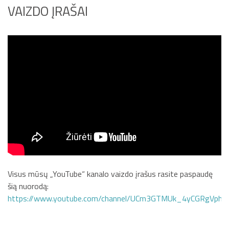
VAIZDO ĮRAŠAI
Visus mūsų „YouTube“ kanalo vaizdo įrašus rasite paspaudę
šią nuorodą:
https://www.youtube.com/channel/UCm3GTMUk_4yCGRgVphi