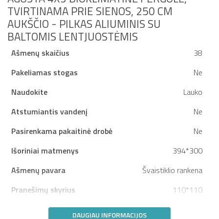
TVIRTINAMA PRIE SIENOS, 250 CM
AUKŠČIO - PILKAS ALIUMINIS SU
BALTOMIS LENTJUOSTĖMIS
Ašmenų skaičius
38
Pakeliamas stogas
Ne
Naudokite
Lauko
Atstumiantis vandenį
Ne
Pasirenkama pakaitinė drobė
Ne
Išoriniai matmenys
394*300
Ašmenų pavara
Švaistiklio rankena
Pranešimų skyrius
110*110
DAUGIAU INFORMACIJOS