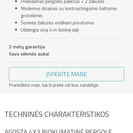
Pridedamas pergolės paketas + 2 žaliuzės
Modernus dizainas su kontrastingomis baltomis
grotelėmis
Šoninės žaliuzės visiškam privatumui
Uždengia visą 4 m šoninę dalį
2 metų garantija
Savo sėkmės auka!
ĮSPĖKITE MANE
Praneškite man, kai ši prekė vėl bus sandėlyje.
TECHNINĖS CHARAKTERISTIKOS
AGOSTA 4X3 BIOKLIMATINĖ PERGOLĖ,