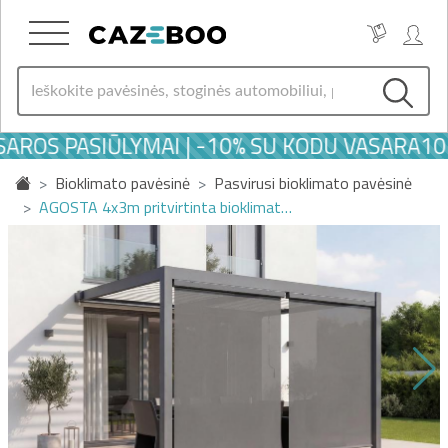
AROS PASIŪLYMAI | -10% SU KODU VASARA10
Bioklimato pavėsinė
Pasvirusi bioklimato pavėsinė
AGOSTA 4x3m pritvirtinta bioklimat…