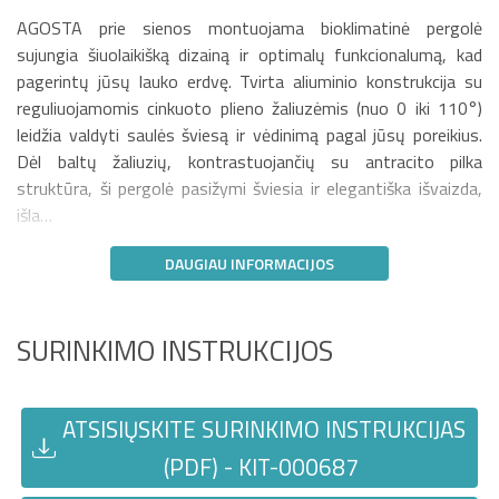
AGOSTA prie sienos montuojama bioklimatinė pergolė
sujungia šiuolaikišką dizainą ir optimalų funkcionalumą, kad
pagerintų jūsų lauko erdvę. Tvirta aliuminio konstrukcija su
reguliuojamomis cinkuoto plieno žaliuzėmis (nuo 0 iki 110°)
leidžia valdyti saulės šviesą ir vėdinimą pagal jūsų poreikius.
Dėl baltų žaliuzių, kontrastuojančių su antracito pilka
struktūra, ši pergolė pasižymi šviesia ir elegantiška išvaizda,
išla…
DAUGIAU INFORMACIJOS
SURINKIMO INSTRUKCIJOS
ATSISIŲSKITE SURINKIMO INSTRUKCIJAS
(PDF) - KIT-000687