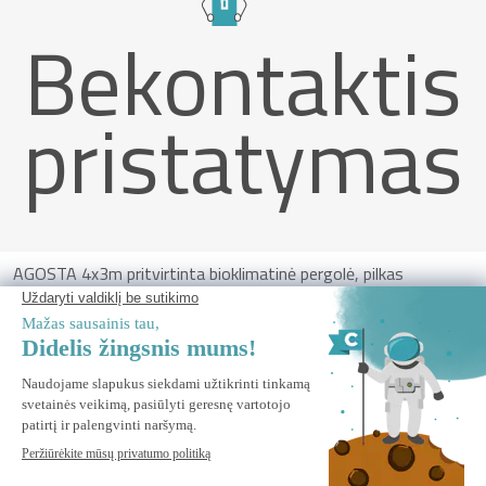
Bekontaktis
pristatymas
AGOSTA 4x3m pritvirtinta bioklimatinė pergolė, pilkas
aliuminis, baltos grotelės su ištraukiamomis žaliuzėmis 4m
pusėje
ĮSPĖKITE MANE
Praneškite man, kai ši prekė vėl bus sandėlyje.
Saugus Mokėjimas