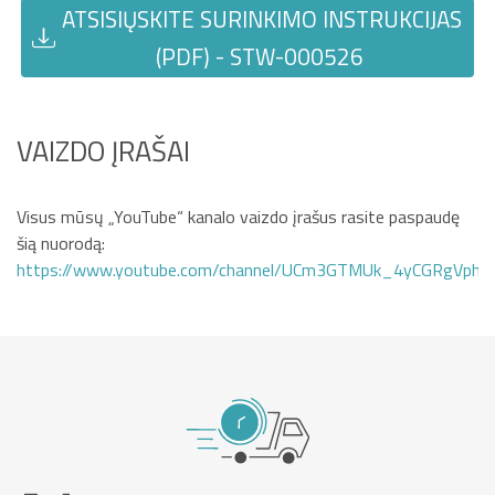
ATSISIŲSKITE SURINKIMO INSTRUKCIJAS
(PDF) - STW-000526
VAIZDO ĮRAŠAI
Visus mūsų „YouTube“ kanalo vaizdo įrašus rasite paspaudę
šią nuorodą:
https://www.youtube.com/channel/UCm3GTMUk_4yCGRgVphi